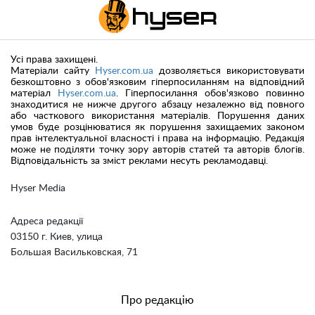
Усі права захищені.
Матеріали сайту
Hyser.com.ua
дозволяється використовувати
безкоштовно з обов'язковим гіперпосиланням на відповідний
матеріал
Hyser.com.ua
. Гіперпосилання обов'язково повинно
знаходитися не нижче другого абзацу незалежно від повного
або часткового використання матеріалів. Порушення даних
умов буде розцінюватися як порушення захищаемих законом
прав інтелектуальної власності і права на інформацію. Редакція
може не поділяти точку зору авторів статей та авторів блогів.
Відповідальність за зміст реклами несуть рекламодавці.
Hyser Media
Адреса редакції
03150 г. Киев, улица
Большая Васильковская, 71
Про редакцію