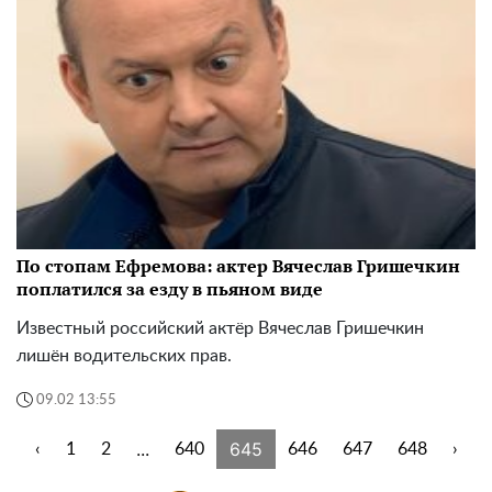
По стопам Ефремова: актер Вячеслав Гришечкин
поплатился за езду в пьяном виде
Известный российский актёр Вячеслав Гришечкин
лишён водительских прав.
09.02 13:55
...
645
‹
1
2
640
646
647
648
›