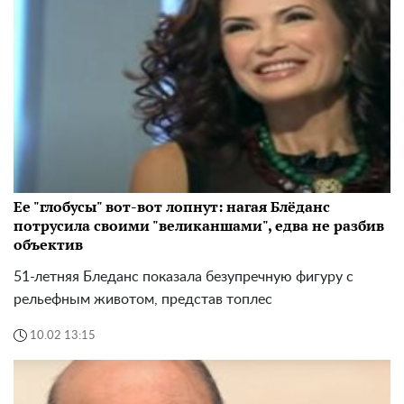
Ее "глобусы" вот-вот лопнут: нагая Блёданс
потрусила своими "великаншами", едва не разбив
объектив
51-летняя Бледанс показала безупречную фигуру с
рельефным животом, представ топлес
10.02 13:15