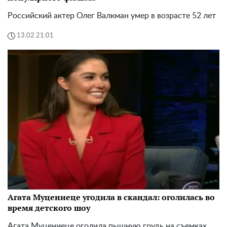
Российский актер Олег Валкман умер в возрасте 52 лет
13.02 21:01
Агата Муцениеце угодила в скандал: оголилась во
время детского шоу
Агата Муцениеце оголила пышную грудь на съемках