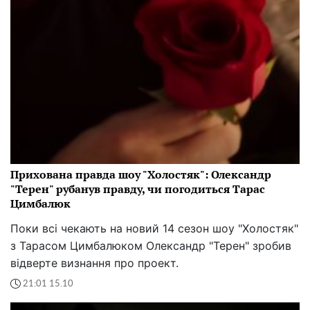
Прихована правда шоу "Холостяк": Олександр
"Терен" рубанув правду, чи погодиться Тарас
Цимбалюк
Поки всі чекають на новий 14 сезон шоу "Холостяк"
з Тарасом Цимбалюком Олександр "Терен" зробив
відверте визнання про проект.
21:01 15.10