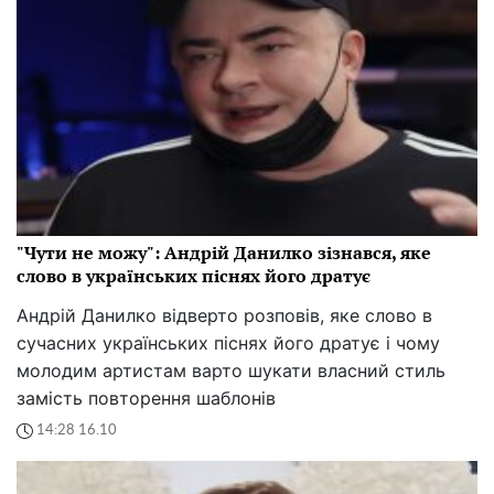
"Чути не можу": Андрій Данилко зізнався, яке
слово в українських піснях його дратує
Андрій Данилко відверто розповів, яке слово в
сучасних українських піснях його дратує і чому
молодим артистам варто шукати власний стиль
замість повторення шаблонів
14:28 16.10