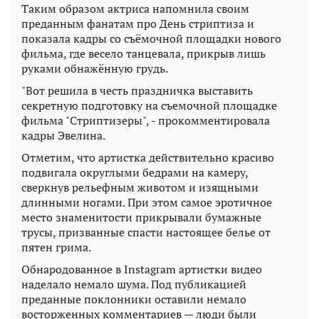
Таким образом актриса напомнила своим
преданным фанатам про День стриптиза и
показала кадры со съёмочной площадки нового
фильма, где весело танцевала, прикрыв лишь
руками обнажённую грудь.
"Вот решила в честь праздничка выставить
секретную подготовку на съемочной площадке
фильма "Стриптизеры", - прокомментировала
кадры Эвелина.
Отметим, что артистка действительно красиво
подвигала округлыми бедрами на камеру,
сверкнув рельефным животом и изящными
длинными ногами. При этом самое эротичное
место знаменитости прикрывали бумажные
трусы, призванные спасти настоящее белье от
пятен грима.
Обнародованное в Instagram артистки видео
наделало немало шума. Под публикацией
преданные поклонники оставили немало
восторженных комментариев — люди были