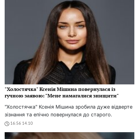
"Холостячка" Ксенія Мішина повернулася із
гучною заявою: "Мене намагалися знищити"
"Холостячка" Ксенія Мішина зробила дуже відверте
зізнання та епічно повернулася до старого.
16:56 14.10