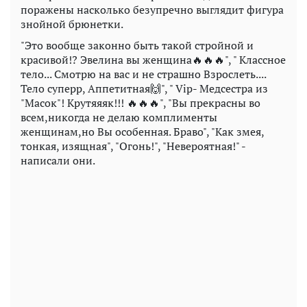
поражены насколько безупречно выглядит фигура
знойной брюнетки.
"Это вообще законно быть такой стройной и
красивой!? Эвелина вы женщина🔥🔥🔥", " Классное
тело... Смотрю на вас и не страшно Взрослеть....
Тело суперр, Аппетитная🙌", " Vip- Медсестра из
"Масок"! Крутяяяк!!! 🔥🔥🔥", "Вы прекрасны во
всем,никогда не делаю комплименты
женщинам,но Вы особенная. Браво", "Как змея,
тонкая, изящная", "Огонь!", "Невероятная!" -
написали они.