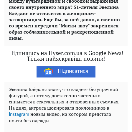
между вульгарщиной и свободой выражения
своего внутреннего мира? 51-летняя Эвелина
Блёданс не относится к женщинам-
затворницам. Еще бы, за ней давно, а именно
со времен передачи "Маски-шоу" закрепился
образ соблазнительной и раскрепощенной
дивы.
Підпишись на Hyser.com.ua в Google News!
Тільки найяскравіші новини!
Підписатися
Эвелина Блёданс знает, что владеет безупречной
фигурой, а потому достаточно частенько
снимается в сексуальных и откровенных съемках.
На днях, актриса шокировала поклонников в
новым видео, на котором предстала
Instagram
почти без одежды.