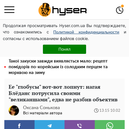
Продолжая просматривать Hyser.com.ua Вы подтверждаете,
Українська авіатранспортна асоціація звернулася до
что ознакомились с
и
Мінфіну із закликом уніфікувати оподаткування
Политикой конфиденциальности
согласны с использованием файлов cookie.
авіалізингу
Гола Олена Тополя у цікавих позах змусила відвисати
Понял
щелепи: злив відео – було лише початком
Такої закуски завжди виявляється мало: рецепт
помідорів по-корейськи із солодким перцем та
морквою на зиму
Ее "глобусы" вот-вот лопнут: нагая
Блёданс потрусила своими
"великаншами", едва не разбив объектив
Оксана Сонькова
13:15 10.02
Всі матеріали автора