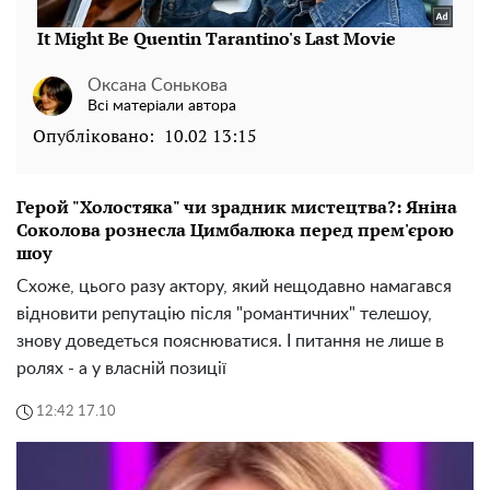
Оксана Сонькова
Всі матеріали автора
Опубліковано:
10.02 13:15
Герой "Холостяка" чи зрадник мистецтва?: Яніна
Соколова рознесла Цимбалюка перед прем'єрою
шоу
Схоже, цього разу актору, який нещодавно намагався
відновити репутацію після "романтичних" телешоу,
знову доведеться пояснюватися. І питання не лише в
ролях - а у власній позиції
12:42 17.10