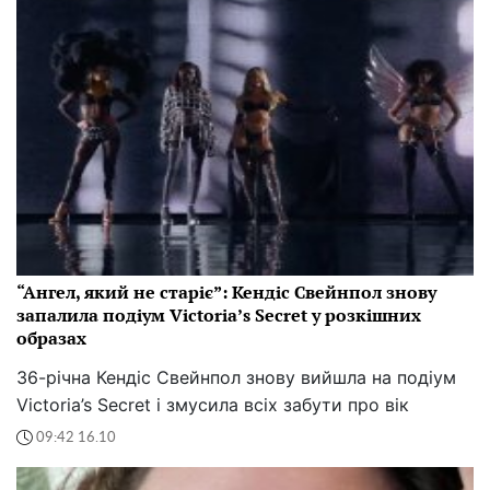
“Ангел, який не старіє”: Кендіс Свейнпол знову
запалила подіум Victoria’s Secret у розкішних
образах
36-річна Кендіс Свейнпол знову вийшла на подіум
Victoria’s Secret і змусила всіх забути про вік
09:42 16.10