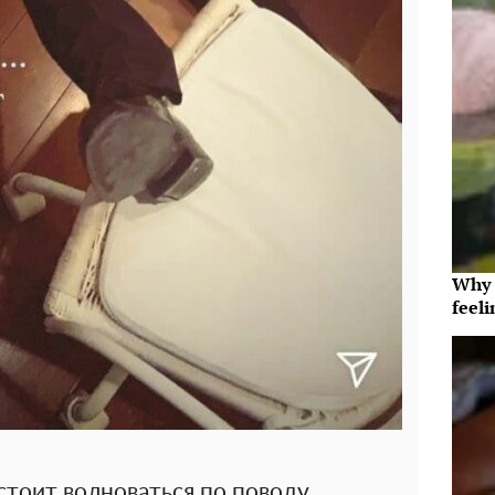
Why t
feeli
стоит волноваться по поводу