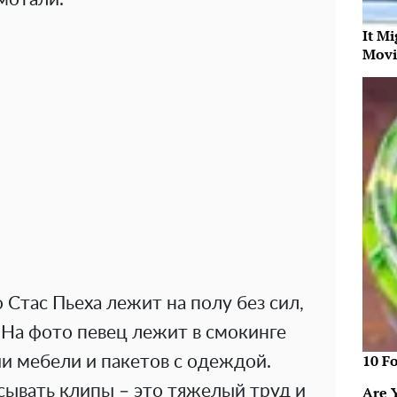
It Mi
Movi
 Стас Пьеха лежит на полу без сил,
. На фото певец лежит в смокинге
10 F
и мебели и пакетов с одеждой.
исывать клипы – это тяжелый труд и
Are 