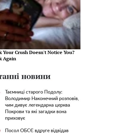
k Your Crush Doesn't Notice You?
k Again
танні новини
Таємниці старого Подолу:
5
Володимир Наконечний розповів,
чим дивує легендарна церква
Покрови та які загадки вона
приховує
Посол ОБСЄ вдруге відвідав
0