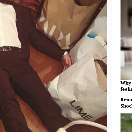
Why t
feeli
Reme
Shoc