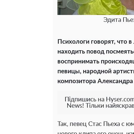
Эдита Пье
Психологи говорят, что 
находить повод посмеять
воспринимать происходящ
певицы, народной артист
композитора Александра 
Підпишись на Hyser.com
News! Тільки найяскрав
Так, певец Стас Пьеха с 
нового клипа его очень и