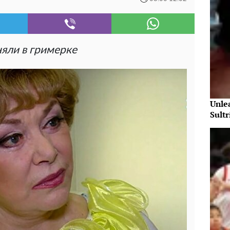
няли в гримерке
Unle
Sultr