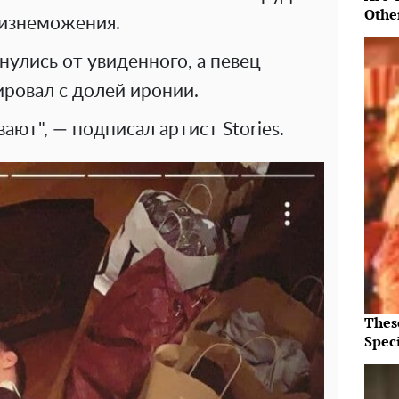
Othe
 изнеможения.
улись от увиденного, а певец
ровал с долей иронии.
ают", — подписал артист Stories.
Thes
Speci