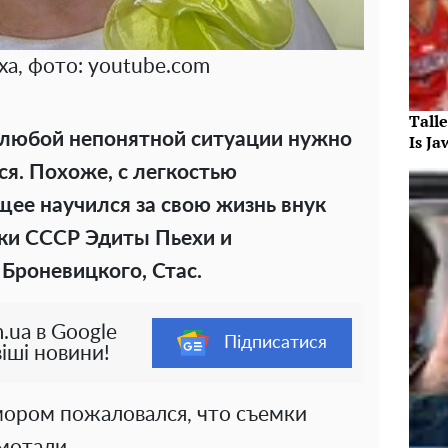
ха, фото: youtube.com
Tall
в любой непонятной ситуации нужно
Is J
ся
. Похоже, с легкостью
ее научился за свою жизнь внук
ки СССР Эдиты Пьехи и
Броневицкого, Стас.
.ua в Google
Підписатися
іші новини!
юмором пожаловался, что съемки
змотали.