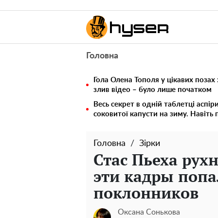
Головна
Гола Олена Тополя у цікавих позах
злив відео – було лише початком
Весь секрет в одній таблетці аспір
соковитої капусти на зиму. Навіть 
Головна
Зірки
Стас Пьеха рухн
эти кадры попа
поклонников
Оксана Сонькова