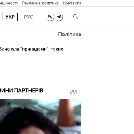
нційності
Рекламна політика
Контакти
УКР
РУС
Політика
 блиснула "принадами": таких
ВИНИ ПАРТНЕРІВ