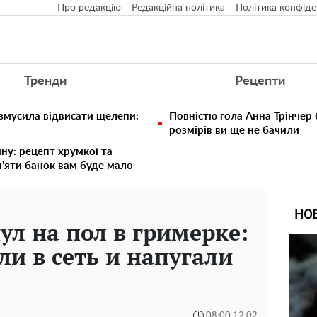
Про редакцію
Редакційна політика
Політика конфіде
Тренди
Рецепти
 змусила відвисати щелепи:
Повністю гола Анна Трінчер
розмірів ви ще не бачили
ину: рецепт хрумкої та
п'яти банок вам буде мало
НО
ул на пол в гримерке:
ли в сеть и напугали
08:00 12.02