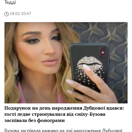
Тедді
18.02 10:47
Подарунок на день народження Дубцової вдався:
гості ледве стримувалися від сміху-Бузова
заспівала без фонограми
Бузова заспівала наживо на дні народження Дубцової