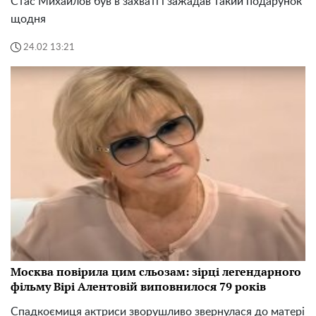
Стас Михайлов був в захваті і зажадав такий подарунок
щодня
24.02 13:21
Москва повірила цим сльозам: зірці легендарного
фільму Вірі Алентовій виповнилося 79 років
Спадкоємиця актриси зворушливо звернулася до матері