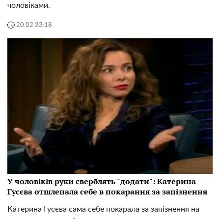
чоловіками.
20.02 23:18
У чоловіків руки сверблять "додати": Катерина
Гусєва отшлепала себе в покарання за запізнення
Катерина Гусєва сама себе покарала за запізнення на