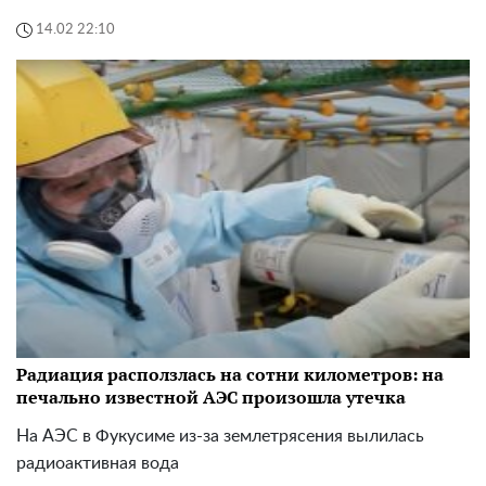
14.02 22:10
Радиация расползлась на сотни километров: на
печально известной АЭС произошла утечка
На АЭС в Фукусиме из-за землетрясения вылилась
радиоактивная вода