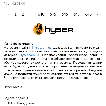
14.02 08:00
...
‹
1
2
640
645
646
647
648
›
Усі права захищені.
Матеріали сайту
Hyser.com.ua
дозволяється використовувати
безкоштовно з обов'язковим гіперпосиланням на відповідний
матеріал
Hyser.com.ua
. Гіперпосилання обов'язково повинно
знаходитися не нижче другого абзацу незалежно від повного
або часткового використання матеріалів. Порушення даних
умов буде розцінюватися як порушення захищаемих законом
прав інтелектуальної власності і права на інформацію. Редакція
може не поділяти точку зору авторів статей та авторів блогів.
Відповідальність за зміст реклами несуть рекламодавці.
Hyser Media
Адреса редакції
03150 г. Киев, улица