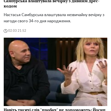
Самбурська влаштувала вечірку з дивним дрес-
кодом
Настасья Самбурська влаштувала незвичайну вечірку з
нагоди свого 34-го дня народження.
02.03 21:52
Навіть тисячі слів "пробач" не допоможуть: Йосип