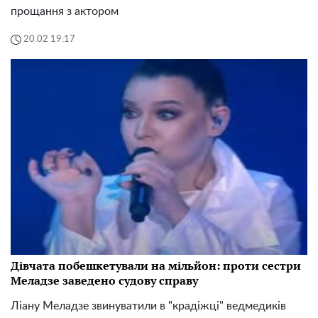
прощання з актором
20.02 19:17
Дівчата побешкетували на мільйон: проти сестри
Меладзе заведено судову справу
Ліану Меладзе звинуватили в "крадіжці" ведмедиків