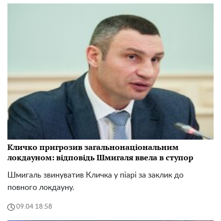
Кличко пригрозив загальнонаціональним
локдауном: відповідь Шмигаля ввела в ступор
Шмигаль звинуватив Кличка у піарі за заклик до
повного локдауну.
09.04 18:58