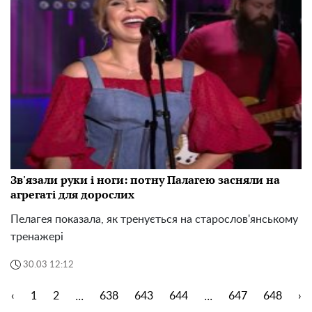
Зв'язали руки і ноги: потну Палагею засняли на
агрегаті для дорослих
Пелагея показала, як тренується на старослов'янському
тренажері
30.03 12:12
...
...
‹
1
2
638
643
644
647
648
›