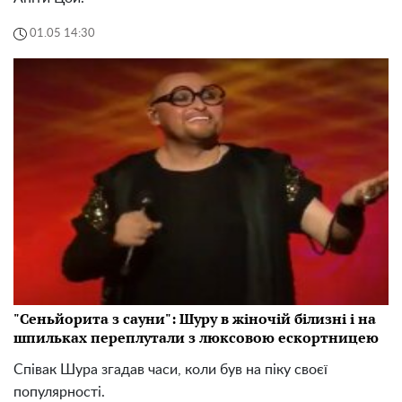
01.05 14:30
"Сеньйорита з сауни": Шуру в жіночій білизні і на
шпильках переплутали з люксовою ескортницею
Співак Шура згадав часи, коли був на піку своєї
популярності.