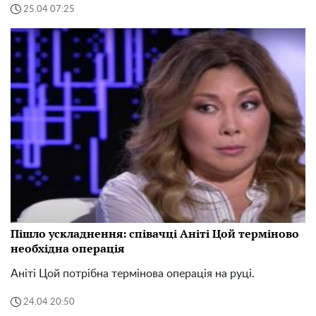
25.04 07:25
Пішло ускладнення: співачці Аніті Цой терміново
необхідна операція
Аніті Цой потрібна термінова операція на руці.
24.04 20:50