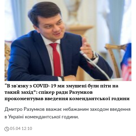
“В зв'язку з COVID-19 ми змушені були піти на
такий захід”: спікер ради Разумков
прокоментував введення комендантської години
Дмитро Разумков вважає небажаним заходом введення
в Україні комендантської години.
05.04 12:10