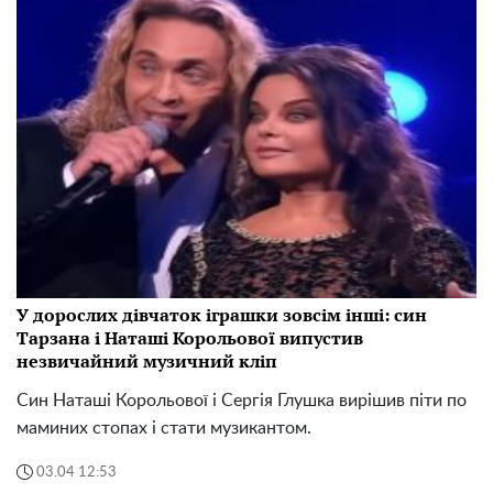
У дорослих дівчаток іграшки зовсім інші: син
Тарзана і Наташі Корольової випустив
незвичайний музичний кліп
Син Наташі Корольової і Сергія Глушка вирішив піти по
маминих стопах і стати музикантом.
03.04 12:53