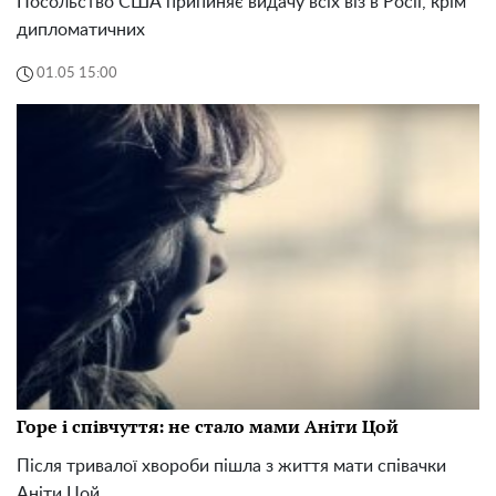
Посольство США припиняє видачу всіх віз в Росії, крім
дипломатичних
01.05 15:00
Горе і співчуття: не стало мами Аніти Цой
Після тривалої хвороби пішла з життя мати співачки
Аніти Цой.