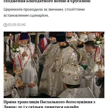
сходження Благодатного вогню в Єрусалимі
Церемонія проходила за звичним, століттями
встановленим сценарієм.
02.05 01:40
Пряма трансляція Пасхального богослужіння з
Лаври: де і у скільки дивитися онлайн