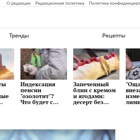
О редакции
Редакционная политика
Политика конфиденциал
Тренды
Рецепты
я
Запеченный
"Ощадбанк"
Долл
блин с кремом
внезапно
"при
?
и ягодами:
изменил
банк
с
десерт без
лимиты:
раск
и
возни и
сколько денег
буде
ов в
сложных
можно снять и
курс
техник,
переводить с
ли ж
рецепт
карты
сюрп
уже 
неде