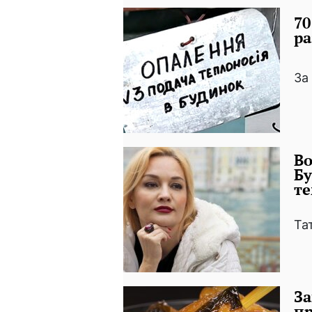
70
ра
За
Во
Бу
т
Та
За
пр