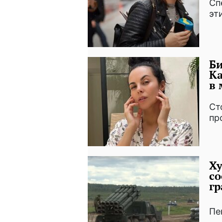
Сп
эт
Би
Ка
в
Ст
пр
Ху
со
гр
Пе