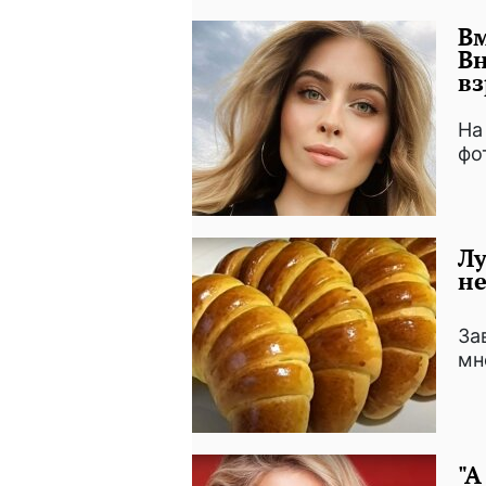
Вм
Вн
в
На
фо
Лу
не
За
мн
"А