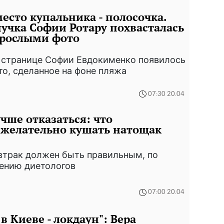
есто купальника - полосочка.
учка Софии Ротару похвасталась
зрослыми фото
 странице Софии Евдокименко появилось
то, сделанное на фоне пляжа
07:30 20.04
чше отказаться: что
желательно кушать натощак
втрак должен быть правильным, по
ению диетологов
07:00 20.04
 в Киеве - локдаун": Вера