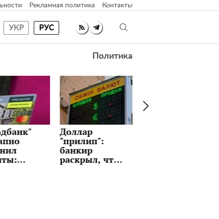
ьности
Рекламная политика
Контакты
УКР
РУС
Политика
ар
Идеальные
Как часто
лип":
блины с
менять
ир
любимой
постельное
рыл, что
начинкой на
белье: вы и не
т держать
Масленицу:
задумывались?
 и стоит
рецепт,
дать
который
ризов
держат в
на этой
секрете
ле