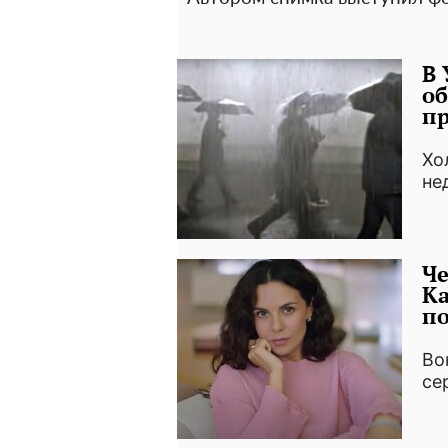
В 
о
пр
Хо
нед
Че
Ка
по
Во
се