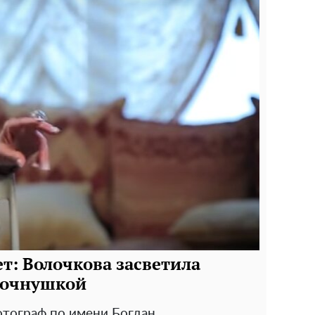
т: Волочкова засветила
ночнушкой
отограф по имени Богдан