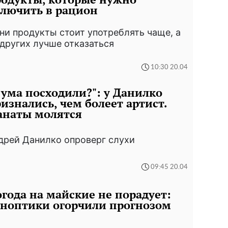
лючить в рацион
ни продукты стоит употреблять чаще, а
 других лучше отказаться
10:30 20.04
 ума посходили?": у Данилко
изнались, чем болеет артист.
анаты молятся
дрей Данилко опроверг слухи
09:45 20.04
года на майские не порадует:
ноптики огорчили прогнозом