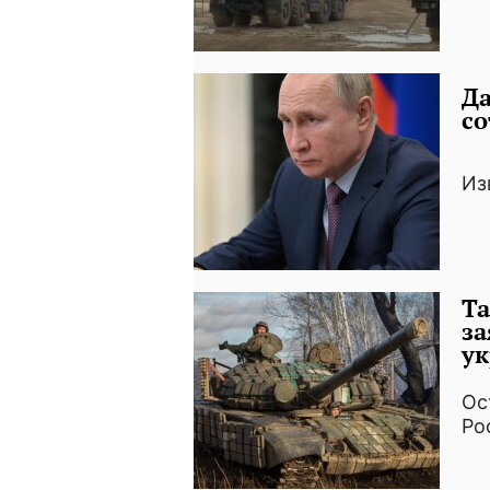
Да
со
Из
Та
за
у
Ос
Ро