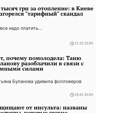
 тысяч грн за отопление: в Киеве
згорелся "тарифный" скандал
 все надо платить...
11:32 20.04
т, почему помолодела: Таню
ланову разоблачили в связи с
емными силами
тьяна Буланова удивила фолловеров
10:45 20.04
щищают от инсульта: названы
одукты, которые нужно