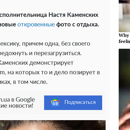
исполнительница Настя Каменских
 новые
откровенные
фото с отдыха.
Why t
feeli
ексику, причем одна, без своего
редохнуть и перезагрузиться.
, Каменских демонстрирует
m, на которых то и дело позирует в
ках, в том числе.
.ua в Google
Подписаться
ие новости!