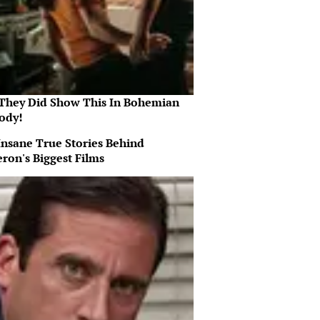
They Did Show This In Bohemian
ody!
Insane True Stories Behind
ron's Biggest Films