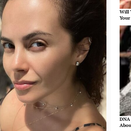
Will
Your
DNA 
Abou