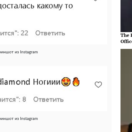
The R
Offic
риншот из Instagram
риншот из Instagram