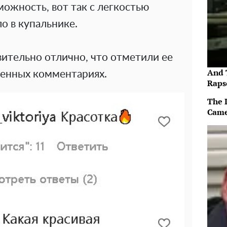
можность, вот так с легкостью
о в купальнике.
ительно отлично, что отметили ее
And 
ленных комментариях.
Raps
The 
Came