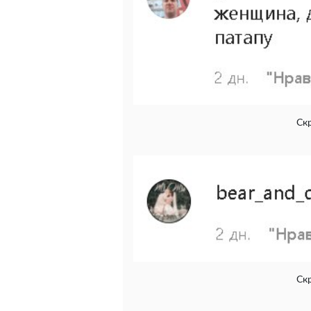
Ск
Ск