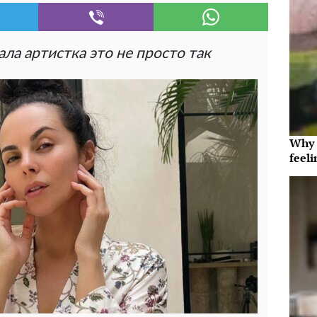
ала артистка это не просто так
Why t
feeli