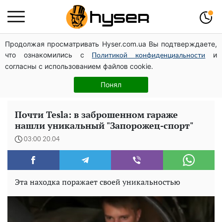
Продолжая просматривать Hyser.com.ua Вы подтверждаете,
Дроны с наценкой: Александр Конотопский вывел
что ознакомились с
и
миллионы оборонного бюджета через фиктивную
Политикой конфиденциальности
согласны с использованием файлов cookie.
фирму в Эстонии
Елена Тополя слив видео – это далеко не все:
Понял
фронтмен "Антитела" Тарас Тополя стал следующим
Почти Tesla: в заброшенном гараже
нашли уникальный "Запорожец-спорт"
03:00 20.04
Эта находка поражает своей уникальностью