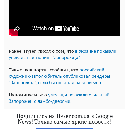
Ранее "Hyser" писал о том, что
в Украине показали
уникальный тюнинг "Запорожца".
Также наш портал сообщал, что
российский
художник-автолюбитель опубликовал рендеры
"Запорожца", если бы он встал на конвейер.
Напоминаем, что
умельцы показали стильный
Запорожец с ламбо-дверями.
Подпишись на Hyser.com.ua в Google
News! Только самые яркие новости!