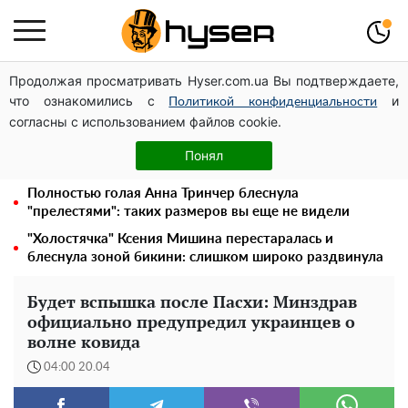
Продолжая просматривать Hyser.com.ua Вы подтверждаете,
Месяц без света, лютый холод и коммунальные
что ознакомились с
и
платежи на тысячи гривен: народ "ломают" в
Политикой конфиденциальности
согласны с использованием файлов cookie.
отключения
Голая Елена Тополя в интересных позах заставила
Понял
отвисать челюсти: слив видео – было только началом
Полностью голая Анна Тринчер блеснула
"прелестями": таких размеров вы еще не видели
"Холостячка" Ксения Мишина перестаралась и
блеснула зоной бикини: слишком широко раздвинула
Будет вспышка после Пасхи: Минздрав
официально предупредил украинцев о
волне ковида
04:00 20.04