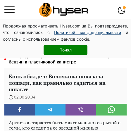
Продолжая просматривать Hyser.com.ua Вы подтверждаете,
Полностью голая Анна Тринчер блеснула
что ознакомились с
и
"прелестями": таких размеров вы еще не видели
Политикой конфиденциальности
согласны с использованием файлов cookie.
Как участник боевых действий может оформить
льготу на оплату коммунальных услуг: инструкция
Понял
Его придется просто вылить: сколько можно хранить
бензин в пластиковой канистре
Конь обалдел: Волочкова показала
лошади, как правильно садиться на
шпагат
02:00 20.04
Артистка старается быть максимально открытой с
теми, кто следит за ее звездной жизнью