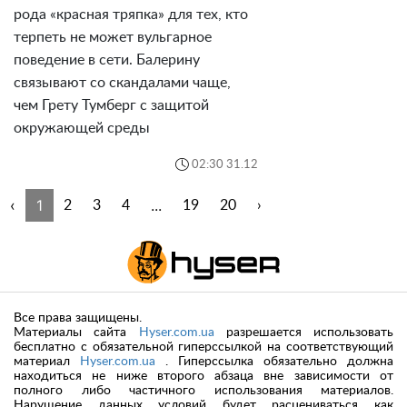
рода «красная тряпка» для тех, кто
терпеть не может вульгарное
поведение в сети. Балерину
связывают со скандалами чаще,
чем Грету Тумберг с защитой
окружающей среды
02:30 31.12
‹
1
...
2
3
4
19
20
›
Все права защищены.
Материалы сайта
Hyser.com.ua
разрешается использовать
бесплатно с обязательной гиперссылкой на соответствующий
материал
Hyser.com.ua
. Гиперссылка обязательно должна
находиться не ниже второго абзаца вне зависимости от
полного либо частичного использования материалов.
Нарушение данных условий будет расцениваться как