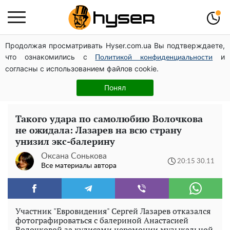
Продолжая просматривать Hyser.com.ua Вы подтверждаете,
Дроны с наценкой: Александр Конотопский вывел
что ознакомились с
и
миллионы оборонного бюджета через фиктивную
Политикой конфиденциальности
согласны с использованием файлов cookie.
фирму в Эстонии
Голая Елена Тополя в интересных позах заставила
Понял
отвисать челюсти: слив видео – было только началом
Такого удара по самолюбию Волочкова
не ожидала: Лазарев на всю страну
унизил экс-балерину
Оксана Сонькова
20:15 30.11
Все материалы автора
Участник "Евровидения" Сергей Лазарев отказался
фотографироваться с балериной Анастасией
Волочковой за кулисами церемонии музыкальной