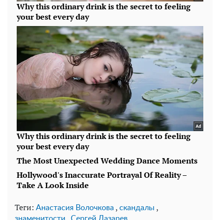
Теги:
,
,
Анастасия Волочкова
скандалы
,
знаменитости
Сергей Лазарев