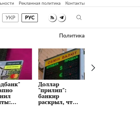
ьности
Рекламная политика
Контакты
УКР
РУС
Политика
лар
Идеальные
Как часто
лип":
блины с
менять
кир
любимой
постельное
рыл, что
начинкой на
белье: вы и не
т держать
Масленицу:
задумывались?
 и стоит
рецепт,
дать
который
призов
держат в
на этой
секрете
ле