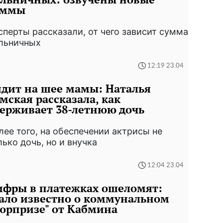
уммы
сперты рассказали, от чего зависит сумма
льничных
12:19 23.04
дит на шее мамы: Наталья
мская рассказала, как
ерживает 38-летнюю дочь
лее того, на обеспечении актрисы не
лько дочь, но и внучка
12:04 23.04
ифры в платежках ошеломят:
ало известно о коммунальном
юрпризе" от Кабмина