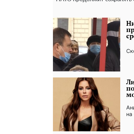
Ни
пр
ср
Ск
Ли
по
м
Ан
на