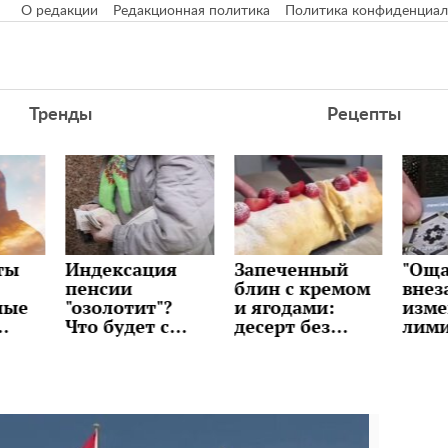
О редакции
Редакционная политика
Политика конфиденциал
Тренды
Рецепты
я
Запеченный
"Ощадбанк"
Дол
блин с кремом
внезапно
"при
?
и ягодами:
изменил
бан
с
десерт без
лимиты:
раск
и
возни и
сколько денег
буде
ов в
сложных
можно снять и
курс
техник,
переводить с
ли ж
рецепт
карты
сюр
уже 
неде