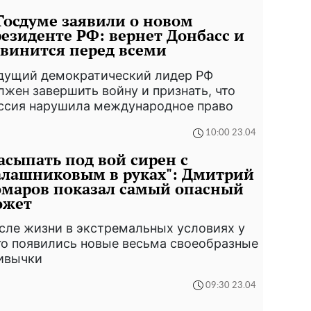
Госдуме заявили о новом
езиденте РФ: вернет Донбасс и
винится перед всеми
дущий демократический лидер РФ
лжен завершить войну и признать, что
ссия нарушила международное право
10:00 23.04
асыпать под вой сирен с
алашниковым в руках": Дмитрий
маров показал самый опасный
южет
сле жизни в экстремальных условиях у
го появились новые весьма своеобразные
ивычки
09:30 23.04