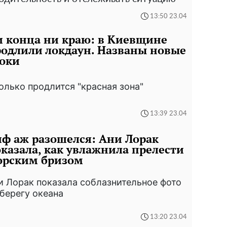
13:50 23.04
 конца ни краю: в Киевщине
одлили локдаун. Названы новые
оки
олько продлится "красная зона"
13:39 23.04
ф аж разошелся: Ани Лорак
казала, как увлажнила прелести
орским бризом
и Лорак показала соблазнительное фото
 берегу океана
13:20 23.04