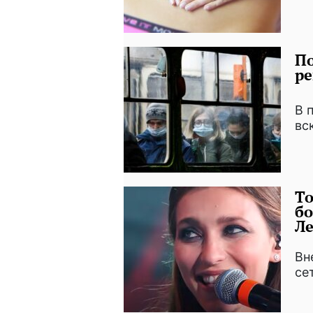
По
ре
В 
вс
То
бо
Ле
Вн
се