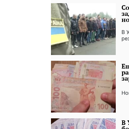
Со
за
н
В 
ре
Ещ
ра
за
Но
В
бо