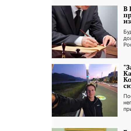
В 
пр
из
Бу
до
Ро
"З
К
Ко
с
По
не
пр