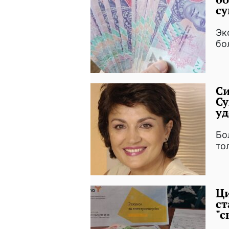
с
Эк
бо
Си
Су
уд
Бо
то
Ц
ст
"с