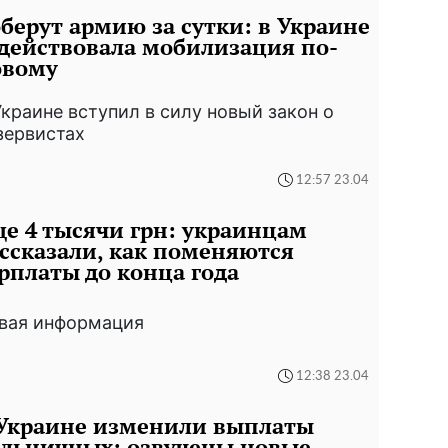
берут армию за сутки: в Украине
действовала мобилизация по-
овому
Украине вступил в силу новый закон о
зервистах
12:57 23.04
е 4 тысячи грн: украинцам
ссказали, как поменяются
рплаты до конца года
вая информация
12:38 23.04
 Украине изменили выплаты
льничных: озвучены новые