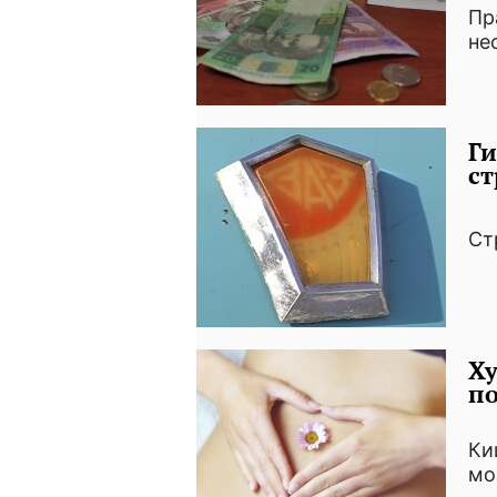
Пр
не
Ги
ст
Ст
Ху
п
Ки
мо