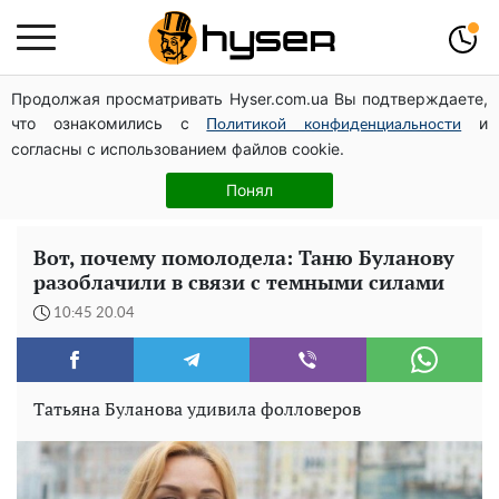
Продолжая просматривать Hyser.com.ua Вы подтверждаете,
Как участник боевых действий может оформить
что ознакомились с
и
льготу на оплату коммунальных услуг: инструкция
Политикой конфиденциальности
согласны с использованием файлов cookie.
Такой закуски всегда оказывается мало: рецепт
помидоров по-корейски со сладким перцем и
Понял
морковью на зиму
Вот, почему помолодела: Таню Буланову
разоблачили в связи с темными силами
10:45 20.04
Татьяна Буланова удивила фолловеров