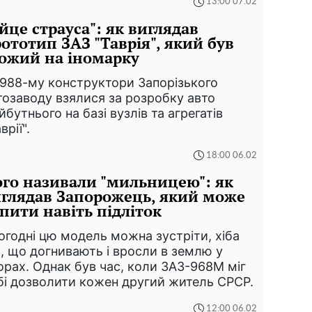
13:00 07.02
йце страуса": як виглядав
ототип ЗАЗ "Таврія", який був
ожий на іномарку
1988-му конструктори Запорізького
тозаводу взялися за розробку авто
йбутнього на базі вузлів та агрегатів
врії".
18:00 06.02
го називали "мильницею": як
глядав Запорожець, який може
пити навіть підліток
огодні цю модель можна зустріти, хіба
, що догнивають і вросли в землю у
орах. Однак був час, коли ЗАЗ-968М міг
бі дозволити кожен другий житель СРСР.
12:00 06.02