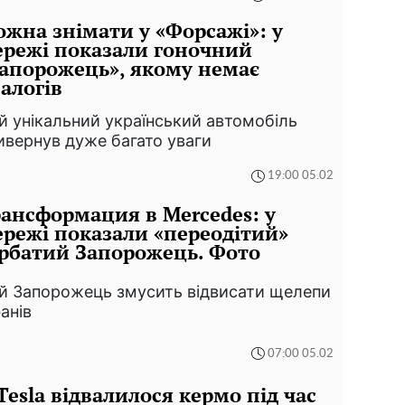
жна знімати у «Форсажі»: у
режі показали гоночний
апорожець», якому немає
алогів
й унікальний український автомобіль
ивернув дуже багато уваги
19:00 05.02
ансформация в Merсedes: у
режі показали «переодітий»
рбатий Запорожець. Фото
й Запорожець змусить відвисати щелепи
фанів
07:00 05.02
Tesla відвалилося кермо під час