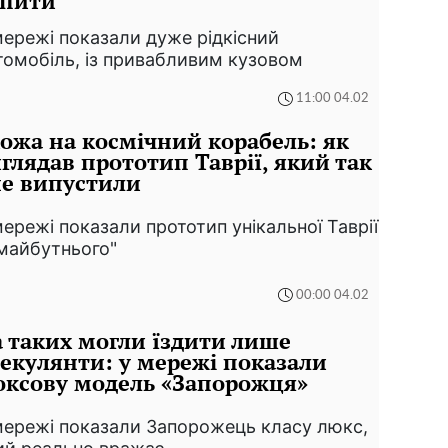
упити
мережі показали дуже рідкісний
томобіль, із привабливим кузовом
11:00 04.02
ожа на космічний корабель: як
глядав прототип Таврії, який так
не випустили
мережі показали прототип унікальної Таврії
 майбутнього"
00:00 04.02
 таких могли їздити лише
екулянти: у мережі показали
ксову модель «Запорожця»
мережі показали Запорожець класу люкс,