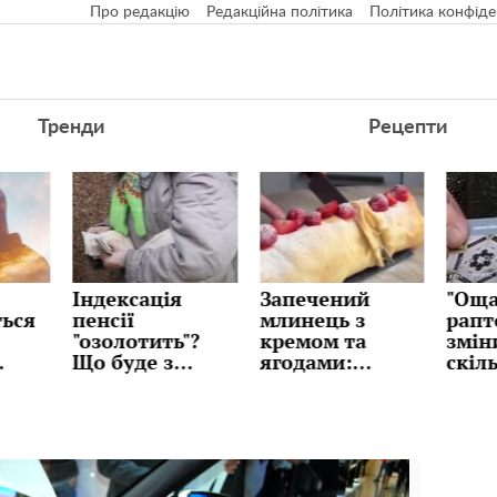
Про редакцію
Редакційна політика
Політика конфіде
Тренди
Рецепти
я
Запечений
"Ощадбанк"
Дол
млинець з
раптово
"при
"?
кремом та
змінив ліміти:
бан
ягодами:
скільки
роз
и
десерт без
грошей можна
три
в у
метушні та
зняти та
курс
складних
переказувати
чек
технік, рецепт
з картки
сюр
цьо