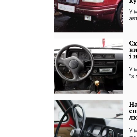
к
У 
ав
Сх
ви
і 
У 
"з
На
сп
лю
У 