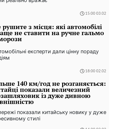
ий реально вражає
15:00 03.02
 рушите з місця: які автомобілі
аще не ставити на ручне гальмо
морози
томобільні експерти дали цінну пораду
діям
18:00 02.02
льше 140 км/год не розганяється:
тайці показали величезний
зашляховик із дуже дивною
внішністю
мережі показали китайську новику у дуже
ресивному стилі