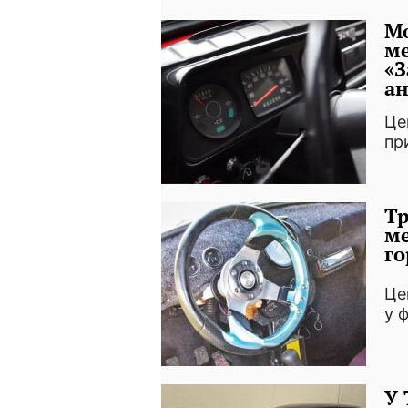
Мо
ме
«З
ан
Це
пр
Тр
ме
го
Це
у 
У 