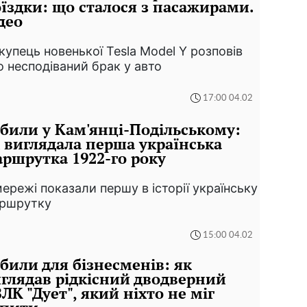
їздки: що сталося з пасажирами.
део
купець новенької Tesla Model Y розповів
о несподіваний брак у авто
17:00 04.02
били у Кам'янці-Подільському:
 виглядала перша українська
ршрутка 1922-го року
мережі показали першу в історії українську
ршрутку
15:00 04.02
били для бізнесменів: як
глядав рідкісний дводверний
ЛК "Дует", який ніхто не міг