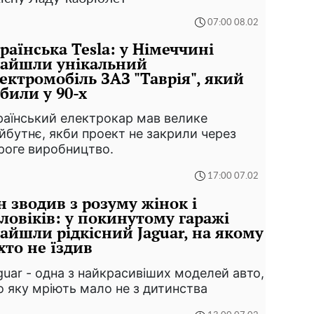
07:00 08.02
раїнська Tesla: у Німеччині
найшли унікальний
ектромобіль ЗАЗ "Таврія", який
били у 90-х
раїнський електрокар мав велике
йбутнє, якби проект не закрили через
роге виробництво.
17:00 07.02
н зводив з розуму жінок і
ловіків: у покинутому гаражі
айшли рідкісний Jaguar, на якому
хто не їздив
guar - одна з найкрасивіших моделей авто,
о яку мріють мало не з дитинства