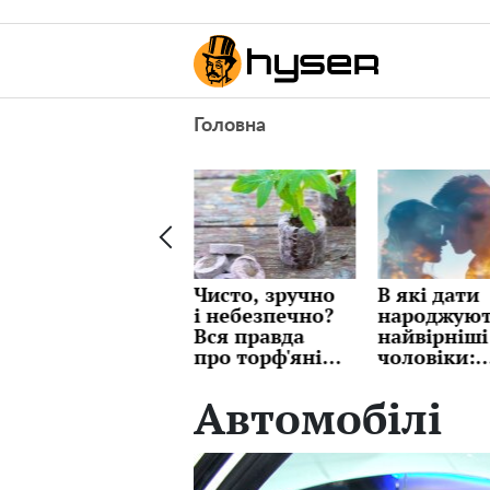
Головна
Чисто, зручно
В які дати
Індексаці
і небезпечно?
народжуються
пенсії
Вся правда
найвірніші
"озолотить
про торф'яні
чоловіки:
Що буде з
пігулки, про
краще одразу
виплатам
яку мовчать
перевірити,
пенсіонері
Автомобілі
продавці
щоб потім не
березні
страждати