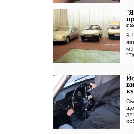
"Я
пр
сх
В 
ав
ма
"Та
Йо
ви
ку
Сь
що
дв
со