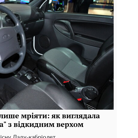
лише мріяти: як виглядала
а" з відкидним верхом
існу Ладу-кабріолет