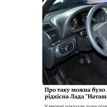
Про таку можна було 
рідкісна Лада "Наташ
У мережі показали дуже рідк