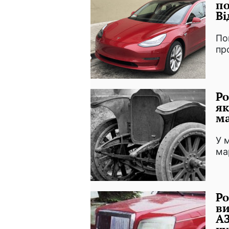
по
Ві
По
пр
Ро
як
ма
У 
ма
Ро
ви
АЗ