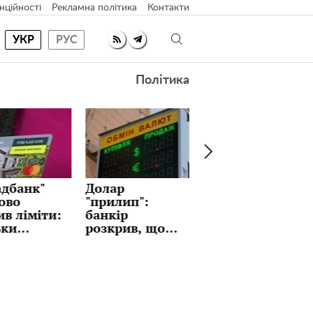
нційності
Рекламна політика
Контакти
УКР
РУС
Політика
ар
Ідеальні
Як часто
лип":
млинці з
міняти
кір
улюбленою
постільну
крив, що
начинкою на
білизну: ви й
матиме
Масляну:
не
 і чи варто
рецепт, який
замислювалися
ати
тримають у
призів уже
секреті
го тижня