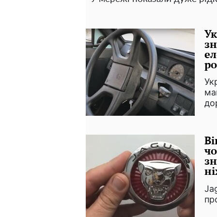
Ук
з
ел
ро
Ук
ма
до
Ві
чо
зн
ні
Ja
пр