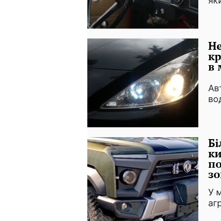
як
Не
кр
в 
Ав
во
Бі
ки
по
зо
У 
аг