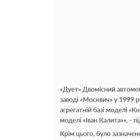
«Дует» Двомісний автомоб
заводі «Москвич» у 1999 
агрегатній базі моделі «К
моделі «Іван Калита»», - п
Крім цього, було зазначе