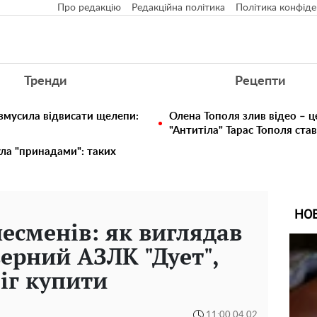
Про редакцію
Редакційна політика
Політика конфіде
Тренди
Рецепти
 змусила відвисати щелепи:
Олена Тополя злив відео – ц
"Антитіла" Тарас Тополя ста
ула "принадами": таких
НО
несменів: як виглядав
верний АЗЛК "Дует",
іг купити
11:00 04.02