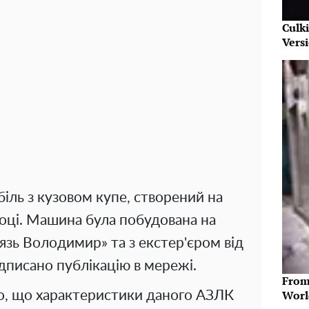
Culk
Vers
іль з кузовом купе, створений на
році. Машина була побудована на
нязь Володимир» та з екстер'єром від
ідписано публікацію в мережі.
From
Worl
но, що характеристики даного АЗЛК