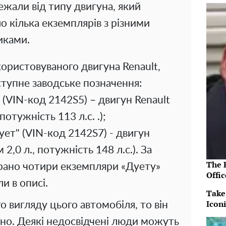
ежали від типу двигуна, який
ло кілька екземплярів з різними
иками.
користовуваного двигуна Renault,
ступне заводське позначення:
(VIN-код 2142S5) – двигун Renault
потужність 113 л.с. .);
ет" (VIN-код 2142S7) - двигун
2,0 л., потужність 148 л.с.). За
The R
рано чотири екземпляри «Дуету»
Offic
и в описі.
Take
Icon
 вигляду цього автомобіля, то він
но. Деякі недосвідчені люди можуть