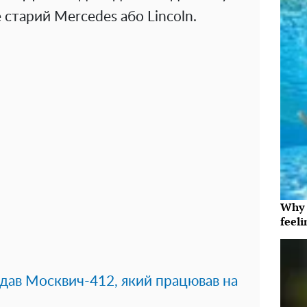
 старий Mercedes або Lincoln.
Why t
feeli
ядав Москвич-412, який працював на