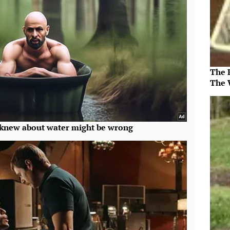
The 
The 