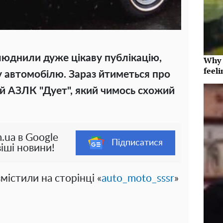
люднили дуже цікаву публікацію,
Why t
feeli
 автомобілю. Зараз йтиметься про
й АЗЛК "Дует", який чимось схожий
.ua в Google
Підписатися
іші новини!
містили на сторінці «
auto_moto_sssr
»