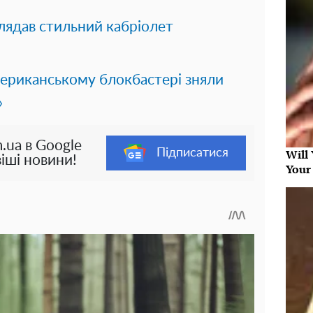
иглядав стильний кабріолет
 американському блокбастері зняли
»
.ua в Google
Підписатися
Will
іші новини!
Your