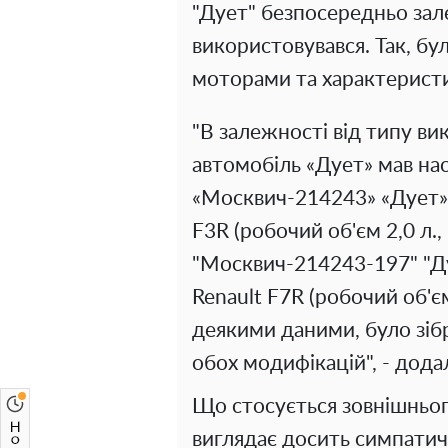
"Дует" безпосередньо зал
використовувався. Так, бу
моторами та характерист
"В залежності від типу ви
автомобіль «Дует» мав на
«Москвич-214243» «Дует» 
F3R (робочий об'єм 2,0 л., 
"Москвич-214243-197" "Ду
Renault F7R (робочий об'єм 
деякими даними, було зіб
обох модифікацій", - додал
Що стосується зовнішнього
виглядає досить симпатич