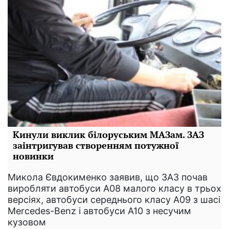
Кинули виклик білоруським МАЗам. ЗАЗ
заінтригував створенням потужної
новинки
Микола Євдокименко заявив, що ЗАЗ почав
виробляти автобуси А08 малого класу в трьох
версіях, автобуси середнього класу А09 з шасі
Mercedes-Benz і автобуси А10 з несучим
кузовом