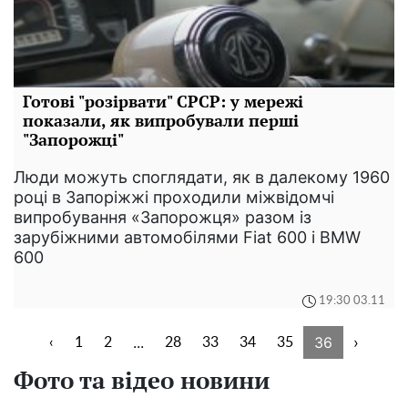
Готові "розірвати" СРСР: у мережі
показали, як випробували перші
"Запорожці"
Люди можуть споглядати, як в далекому 1960
році в Запоріжжі проходили міжвідомчі
випробування «Запорожця» разом із
зарубіжними автомобілями Fiat 600 і BMW
600
19:30 03.11
...
36
›
‹
1
2
28
33
34
35
Фото та відео новини