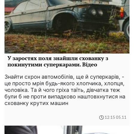
У заростях поля знайшли схованку з
покинутими суперкарами. Відео
Знайти схрон автомобілів, ще й суперкарів, -
це просто мрія будь-якого хлопчика, хлопця,
чоловіка. Та й чого гріха таїть, дівчатка теж
були б не проти випадково наштовхнутися на
схованку крутих машин
12:15 05.11