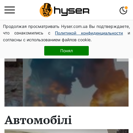
Продолжая просматривать Hyser.com.ua Вы подтверждаете,
В які дати народжуються найвірніші
что ознакомились с
и
Политикой конфиденциальности
чоловіки: краще одразу перевірити,
согласны с использованием файлов cookie.
щоб потім не страждати
Понял
Автомобілі