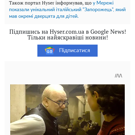
Також портал Hyser інформував, що
у Мережі
показали унікальний італійський "Запорожець", який
мав окремі дверцята для дітей.
Підпишись на Hyser.com.ua в Google News!
Тільки найяскравіші новини!
Підписатися