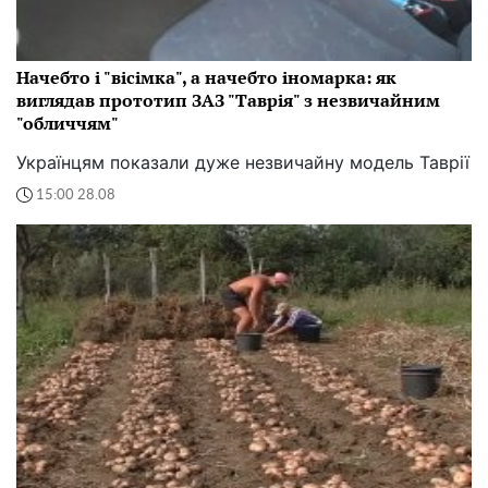
Начебто і "вісімка", а начебто іномарка: як
виглядав прототип ЗАЗ "Таврія" з незвичайним
"обличчям"
Українцям показали дуже незвичайну модель Таврії
15:00 28.08