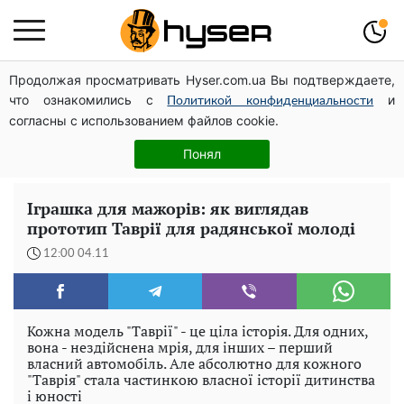
Продолжая просматривать Hyser.com.ua Вы подтверждаете,
Гола Олена Тополя у цікавих позах змусила відвисати
что ознакомились с
и
щелепи: злив відео – було лише початком
Политикой конфиденциальности
согласны с использованием файлов cookie.
Такої закуски завжди виявляється мало: рецепт
помідорів по-корейськи із солодким перцем та
Понял
морквою на зиму
Іграшка для мажорів: як виглядав
прототип Таврії для радянської молоді
12:00 04.11
Кожна модель "Таврії" - це ціла історія. Для одних,
вона - нездійснена мрія, для інших – перший
власний автомобіль. Але абсолютно для кожного
"Таврія" стала частинкою власної історії дитинства
і юності