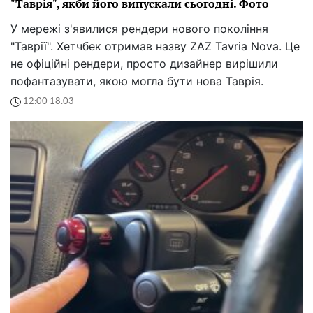
"Таврія", якби його випускали сьогодні. Фото
У мережі з'явилися рендери нового покоління
"Таврії". Хетчбек отримав назву ZAZ Tavria Nova. Це
не офіційні рендери, просто дизайнер вирішили
пофантазувати, якою могла бути нова Таврія.
12:00 18.03