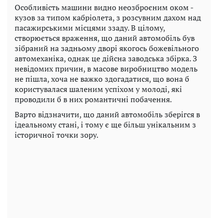
Особливість машини видно неозброєним оком -
кузов за типом кабріолета, з розсувним дахом над
пасажирськими місцями ззаду. В цілому,
створюється враження, що даний автомобіль був
зібраний на задньому дворі якогось божевільного
автомеханіка, однак це дійсна заводська збірка. З
невідомих причин, в масове виробництво модель
не пішла, хоча не важко здогадатися, що вона б
користувалася шаленим успіхом у молоді, які
проводили б в них романтичні побачення.
Варто відзначити, що даний автомобіль зберігся в
ідеальному стані, і тому є ще більш унікальним з
історичної точки зору.