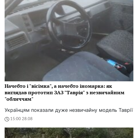
Начебто і "вісімка", а начебто іномарка: як
виглядав прототип ЗАЗ "Таврія" з незвичайним
"обличчям"
Українцям показали дуже незвичайну модель Таврії
15:00 28.08