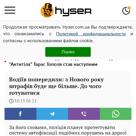
Продолжая просматривать Hyser.com.ua Вы подтверждаете,
Чи може Поштова площа стати головною точкою
что ознакомились с
и
входу до історичного Києва
Политикой конфиденциальности
согласны с использованием файлов cookie.
Гола Олена Тополя у цікавих позах змусила відвисати
щелепи: злив відео – було лише початком
Понял
Олена Тополя злив відео – це далеко не все: фронтмен
"Антитіла" Тарас Тополя став наступним
Водіїв попередили: з Нового року
штрафів буде ще більше. До чого
готуватися
10:15 06.11
За його словами, поліція планує протестувати
систему автофіксації подібних порушень на дорозі