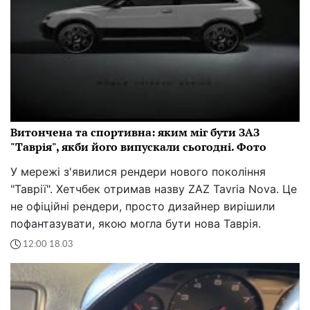
Витончена та спортивна: яким міг бути ЗАЗ
"Таврія", якби його випускали сьогодні. Фото
У мережі з'явилися рендери нового покоління
"Таврії". Хетчбек отримав назву ZAZ Tavria Nova. Це
не офіційні рендери, просто дизайнер вирішили
пофантазувати, якою могла бути нова Таврія.
12:00 18.03