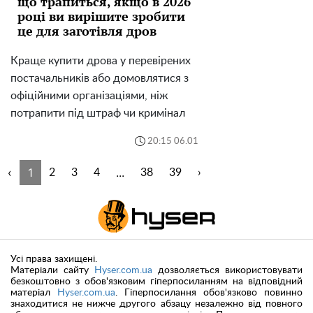
що трапиться, якщо в 2026
році ви вирішите зробити
це для заготівля дров
Краще купити дрова у перевірених
постачальників або домовлятися з
офіційними організаціями, ніж
потрапити під штраф чи кримінал
20:15 06.01
‹
1
...
2
3
4
38
39
›
Усі права захищені.
Матеріали сайту
Hyser.com.ua
дозволяється використовувати
безкоштовно з обов'язковим гіперпосиланням на відповідний
матеріал
Hyser.com.ua
. Гіперпосилання обов'язково повинно
знаходитися не нижче другого абзацу незалежно від повного