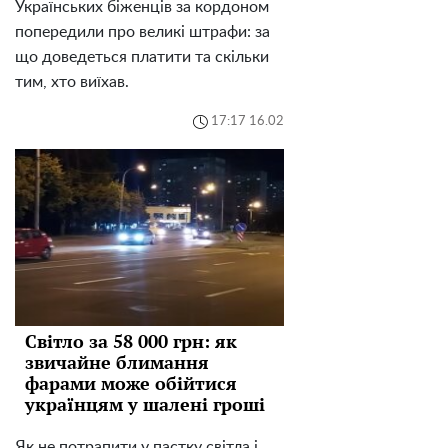
Українських біженців за кордоном
попередили про великі штрафи: за
що доведеться платити та скільки
тим, хто виїхав.
17:17 16.02
Світло за 58 000 грн: як
звичайне блимання
фарами може обійтися
українцям у шалені гроші
Як не потрапити у пастку світла і