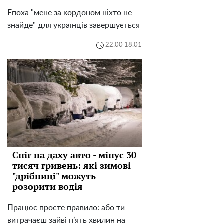
Епоха "мене за кордоном ніхто не
знайде" для українців завершується
22:00 18.01
Сніг на даху авто - мінус 30
тисяч гривень: які зимові
"дрібниці" можуть
розорити водія
Працює просте правило: або ти
витрачаєш зайві п’ять хвилин на