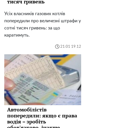
тисяч гривень
Усіх власників газових котлів
попередили про величезні штрафи у
сотні тисяч гривень: за що
каратимуть.
21:01 19.12
Автомобілістів
попередили: якщо є права
водія – зробіть
обов'язково, інакше