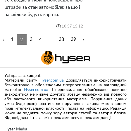
Усіх водіїв в Україні попередили про
штрафи за стан автомобіля: за що і
на скільки будуть карати.
10:57 15.12
2
...
‹
1
3
4
38
39
›
Усі права захищені.
Матеріали сайту
Hyser.com.ua
дозволяється використовувати
безкоштовно з обов'язковим гіперпосиланням на відповідний
матеріал
Hyser.com.ua
. Гіперпосилання обов'язково повинно
знаходитися не нижче другого абзацу незалежно від повного
або часткового використання матеріалів. Порушення даних
умов буде розцінюватися як порушення захищаемих законом
прав інтелектуальної власності і права на інформацію. Редакція
може не поділяти точку зору авторів статей та авторів блогів.
Відповідальність за зміст реклами несуть рекламодавці.
Hyser Media