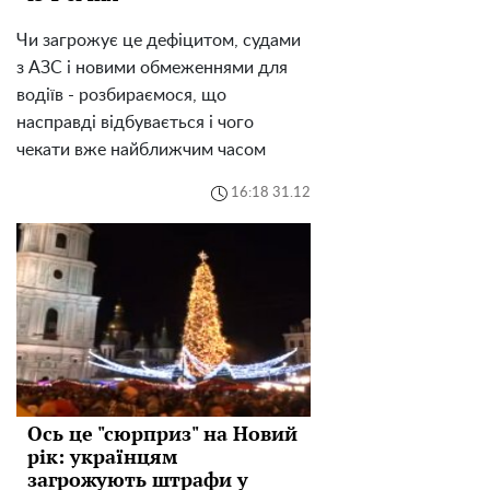
Чи загрожує це дефіцитом, судами
з АЗС і новими обмеженнями для
водіїв - розбираємося, що
насправді відбувається і чого
чекати вже найближчим часом
16:18 31.12
Ось це "сюрприз" на Новий
рік: українцям
загрожують штрафи у