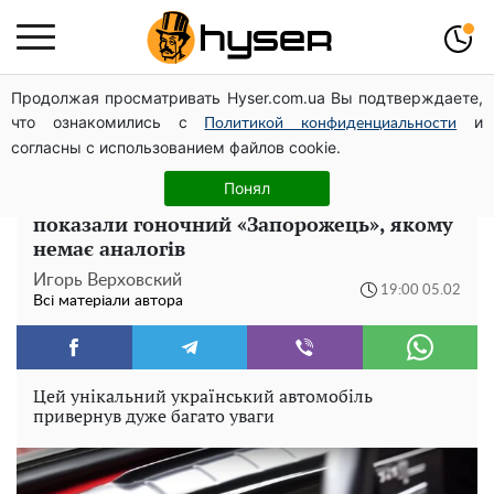
Продолжая просматривать Hyser.com.ua Вы подтверждаете,
Дрони із націнкою: Олександр Конотопський вивів
что ознакомились с
и
мільйони оборонного бюджету через фіктивну фірму в
Политикой конфиденциальности
согласны с использованием файлов cookie.
Естонії
Понял
Можна знімати у «Форсажі»: у мережі
показали гоночний «Запорожець», якому
немає аналогів
Игорь Верховский
19:00 05.02
Всі матеріали автора
Цей унікальний український автомобіль
привернув дуже багато уваги