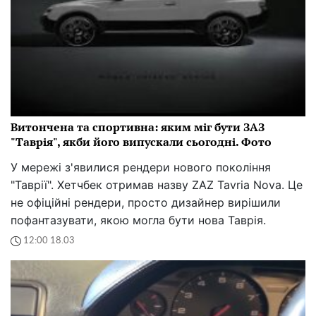
Витончена та спортивна: яким міг бути ЗАЗ
"Таврія", якби його випускали сьогодні. Фото
У мережі з'явилися рендери нового покоління
"Таврії". Хетчбек отримав назву ZAZ Tavria Nova. Це
не офіційні рендери, просто дизайнер вирішили
пофантазувати, якою могла бути нова Таврія.
12:00 18.03