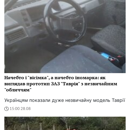
Начебто і "вісімка", а начебто іномарка: як
виглядав прототип ЗАЗ "Таврія" з незвичайним
"обличчям"
Українцям показали дуже незвичайну модель Таврії
15:00 28.08