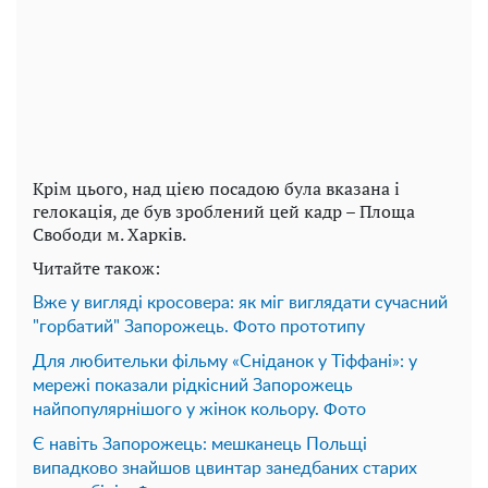
Крім цього, над цією посадою була вказана і
гелокація, де був зроблений цей кадр – Площа
Свободи м. Харків.
Читайте також:
Вже у вигляді кросовера: як міг виглядати сучасний
"горбатий" Запорожець. Фото прототипу
Для любительки фільму «Сніданок у Тіффані»: у
мережі показали рідкісний Запорожець
найпопулярнішого у жінок кольору. Фото
Є навіть Запорожець: мешканець Польщі
випадково знайшов цвинтар занедбаних старих