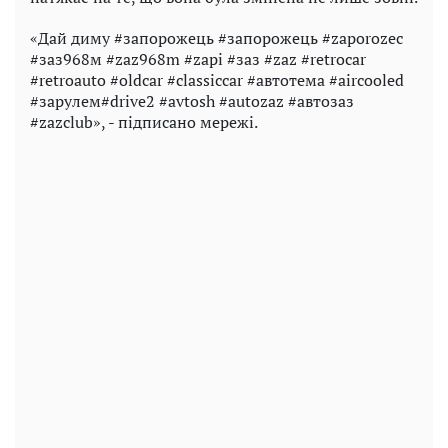
«Дай диму #запорожець #запорожець #zaporozec
#заз968м #zaz968m #zapi #заз #zaz #retrocar
#retroauto #oldcar #classiccar #автотема #aircooled
#зарулем#drive2 #avtosh #autozaz #автозаз
#zazclub», - підписано мережі.