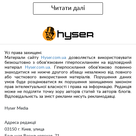
Читати далі
Усі права захищені.
Матеріали сайту
Hyser.com.ua
дозволяється використовувати
безкоштовно з обов'язковим гіперпосиланням на відповідний
матеріал
Hyser.com.ua
. Гіперпосилання обов'язково повинно
знаходитися не нижче другого абзацу незалежно від повного
або часткового використання матеріалів. Порушення даних
умов буде розцінюватися як порушення захищаемих законом
прав інтелектуальної власності і права на інформацію. Редакція
може не поділяти точку зору авторів статей та авторів блогів.
Відповідальність за зміст реклами несуть рекламодавці.
Hyser Media
Адреса редакції
03150 г. Киев, улица
Большая Васильковская, 71