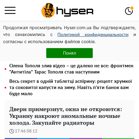
Продолжая просматривать Hyser.com.ua Вы подтверждаете,
Чи може Поштова площа стати головною точкою
что ознакомились с
и
входу до історичного Києва
Политикой конфиденциальности
согласны с использованием файлов cookie.
Дрони із націнкою: Олександр Конотопський вивів
мільйони оборонного бюджету через фіктивну фірму в
Понял
Естонії
Олена Тополя злив відео – це далеко не все: фронтмен
"Антитіла" Тарас Тополя став наступним
Весь секрет в одній таблетці аспірину: рецепт хрумкої
та соковитої капусти на зиму. Навіть п'яти банок вам
буде мало
Двери примерзнут, окна не откроются:
Украину накроют аномальные ночные
холода. Закупайте радиаторы
17:46 08.12