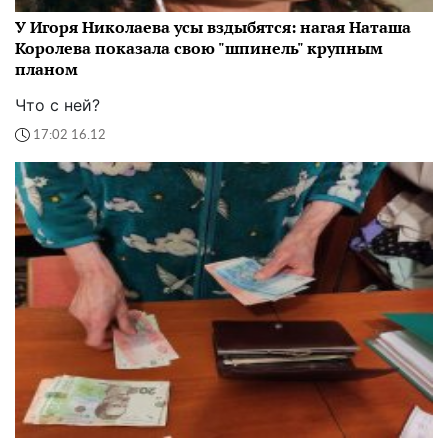
У Игоря Николаева усы вздыбятся: нагая Наташа
Королева показала свою "шпинель" крупным
планом
Что с ней?
17:02 16.12