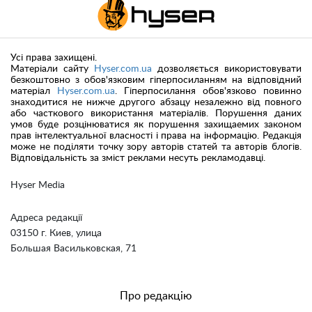
Усі права захищені.
Матеріали сайту
Hyser.com.ua
дозволяється використовувати
безкоштовно з обов'язковим гіперпосиланням на відповідний
матеріал
Hyser.com.ua
. Гіперпосилання обов'язково повинно
знаходитися не нижче другого абзацу незалежно від повного
або часткового використання матеріалів. Порушення даних
умов буде розцінюватися як порушення захищаемих законом
прав інтелектуальної власності і права на інформацію. Редакція
може не поділяти точку зору авторів статей та авторів блогів.
Відповідальність за зміст реклами несуть рекламодавці.
Hyser Media
Адреса редакції
03150 г. Киев, улица
Большая Васильковская, 71
Про редакцію