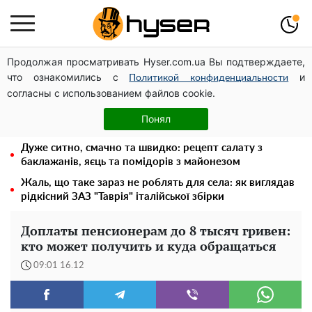
Продолжая просматривать Hyser.com.ua Вы подтверждаете,
Українська авіатранспортна асоціація звернулася до
что ознакомились с
и
Мінфіну із закликом уніфікувати оподаткування
Политикой конфиденциальности
согласны с использованием файлов cookie.
авіалізингу
"Холостячка" Ксенія Мішина перестаралася і блиснула
Понял
зоною бікіні: надто широко розсунула
Дуже ситно, смачно та швидко: рецепт салату з
баклажанів, яєць та помідорів з майонезом
Жаль, що таке зараз не роблять для села: як виглядав
рідкісний ЗАЗ "Таврія" італійської збірки
Доплаты пенсионерам до 8 тысяч гривен:
кто может получить и куда обращаться
09:01 16.12