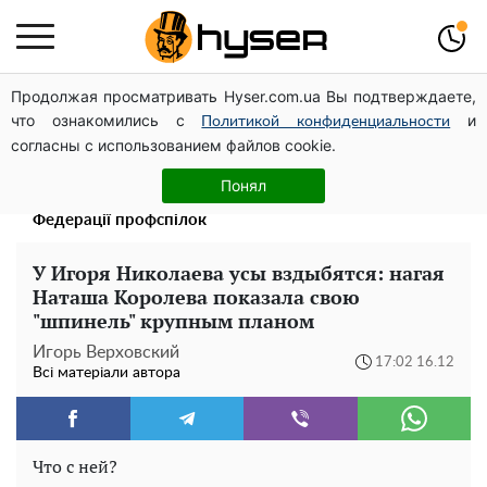
Продолжая просматривать Hyser.com.ua Вы подтверждаете,
Дрони із націнкою: Олександр Конотопський вивів
что ознакомились с
и
мільйони оборонного бюджету через фіктивну фірму в
Политикой конфиденциальности
согласны с использованием файлов cookie.
Естонії
Павло Прудніков та його дивовижна кар'єра від актора
Понял
у російському театрі до номінанта у керівники
Федерації профспілок
У Игоря Николаева усы вздыбятся: нагая
Наташа Королева показала свою
"шпинель" крупным планом
Игорь Верховский
17:02 16.12
Всі матеріали автора
Что с ней?