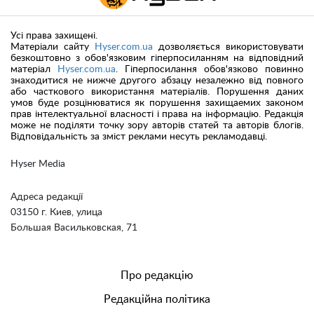
Усі права захищені.
Матеріали сайту
Hyser.com.ua
дозволяється використовувати
безкоштовно з обов'язковим гіперпосиланням на відповідний
матеріал
Hyser.com.ua
. Гіперпосилання обов'язково повинно
знаходитися не нижче другого абзацу незалежно від повного
або часткового використання матеріалів. Порушення даних
умов буде розцінюватися як порушення захищаемих законом
прав інтелектуальної власності і права на інформацію. Редакція
може не поділяти точку зору авторів статей та авторів блогів.
Відповідальність за зміст реклами несуть рекламодавці.
Hyser Media
Адреса редакції
03150 г. Киев, улица
Большая Васильковская, 71
Про редакцію
Редакційна політика