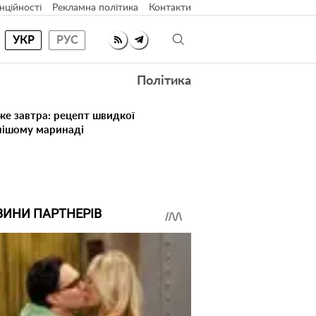
нційності
Рекламна політика
Контакти
УКР
РУС
Політика
же завтра: рецепт швидкої
нішому маринаді
ВИНИ ПАРТНЕРІВ