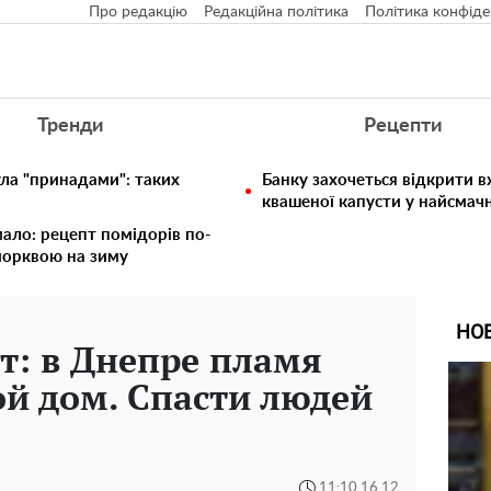
Про редакцію
Редакційна політика
Політика конфіде
Тренди
Рецепти
ула "принадами": таких
Банку захочеться відкрити в
квашеної капусти у найсмач
мало: рецепт помідорів по-
морквою на зиму
НО
т: в Днепре пламя
й дом. Спасти людей
11:10 16.12