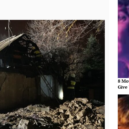
8 Mo
Give 