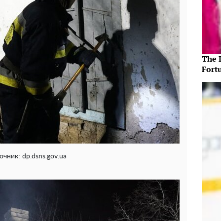
The 
Fort
очник: dp.dsns.gov.ua