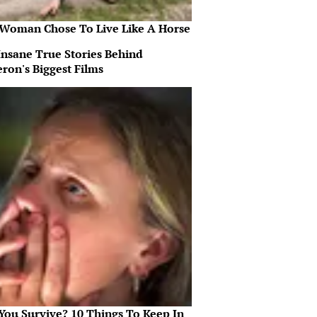
 Woman Chose To Live Like A Horse
Insane True Stories Behind
ron's Biggest Films
 You Survive? 10 Things To Keep In