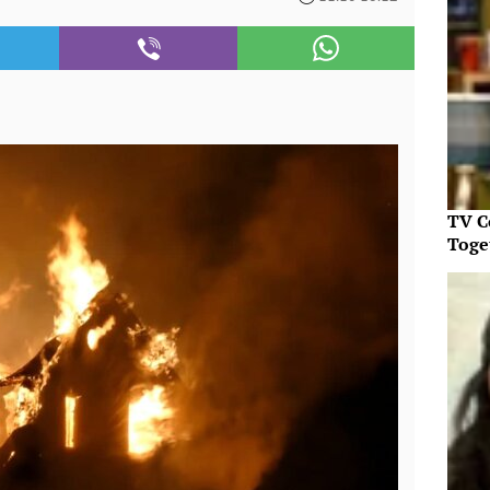
TV C
Toget