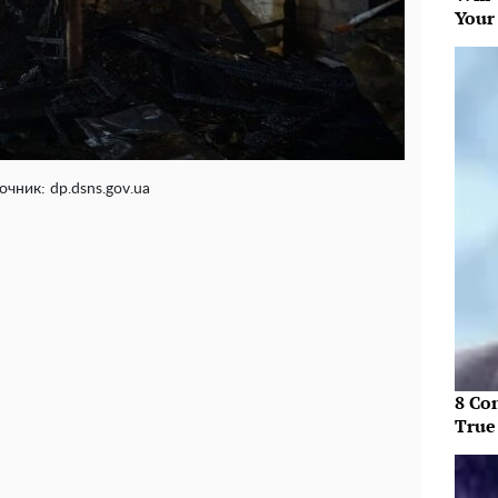
Your
очник: dp.dsns.gov.ua
8 Co
True