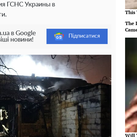
ия ГСНС Украины в
This
и.
The 
Came
.ua в Google
Підписатися
іші новини!
Will