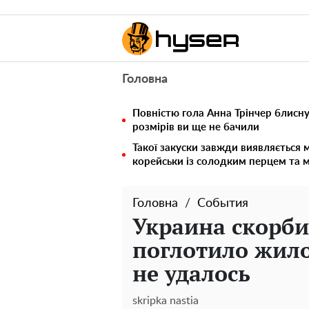
Головна
Повністю гола Анна Трінчер блисн
розмірів ви ще не бачили
Такої закуски завжди виявляється 
корейськи із солодким перцем та 
Головна
События
Украина скорби
поглотило жило
не удалось
skripka nastia