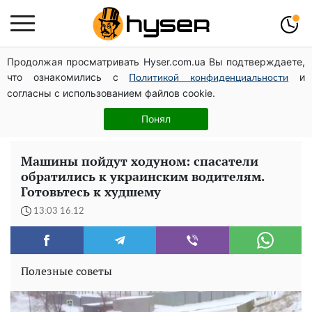
Продолжая просматривать Hyser.com.ua Вы подтверждаете,
Гола Олена Тополя у цікавих позах змусила відвисати
что ознакомились с
и
щелепи: злив відео – було лише початком
Политикой конфиденциальности
согласны с использованием файлов cookie.
Весь секрет в одній таблетці аспірину: рецепт хрумкої
та соковитої капусти на зиму. Навіть п'яти банок вам
Понял
буде мало
Машины пойдут ходуном: спасатели
обратились к украинским водителям.
Готовьтесь к худшему
13:03 16.12
Полезные советы