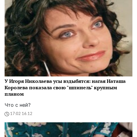
У Игоря Николаева усы вздыбятся: нагая Наташа
Королева показала свою "шпинель" крупным
планом
Что с ней?
17:02 16.12