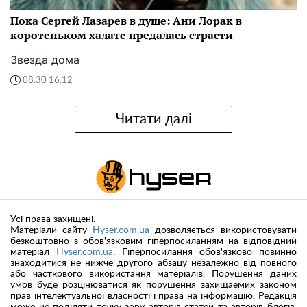
Пока Сергей Лазарев в душе: Ани Лорак в
коротеньком халате предалась страсти
Звезда дома
08:30 16.12
Читати далі
Усі права захищені.
Матеріали сайту
Hyser.com.ua
дозволяється використовувати
безкоштовно з обов'язковим гіперпосиланням на відповідний
матеріал
Hyser.com.ua
. Гіперпосилання обов'язково повинно
знаходитися не нижче другого абзацу незалежно від повного
або часткового використання матеріалів. Порушення даних
умов буде розцінюватися як порушення захищаемих законом
прав інтелектуальної власності і права на інформацію. Редакція