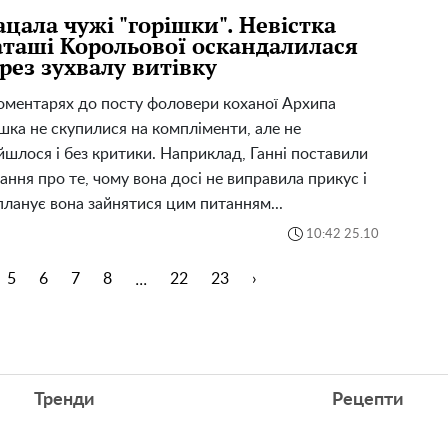
цала чужі "горішки". Невістка
таші Корольової оскандалилася
рез зухвалу витівку
оментарях до посту фоловери коханої Архипа
шка не скупилися на компліменти, але не
йшлося і без критики. Наприклад, Ганні поставили
ання про те, чому вона досі не виправила прикус і
планує вона зайнятися цим питанням...
10:42 25.10
...
5
6
7
8
22
23
›
Тренди
Рецепти