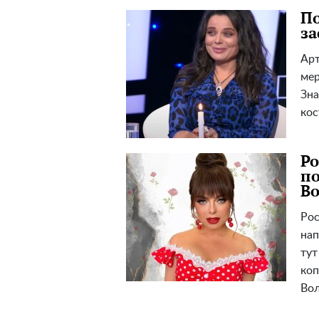
По
за
Арт
мер
Зна
кос
Ро
по
Во
Рос
нап
тут
коп
Вол