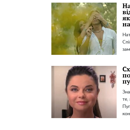
На
ві
як
на
Нат
Спі
зам
Сх
по
пу
Зна
те,
Пуг
кон