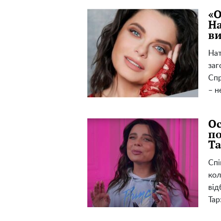
«О
На
ви
Нат
заг
Спр
– н
Ос
по
Та
Спі
кол
від
Тар