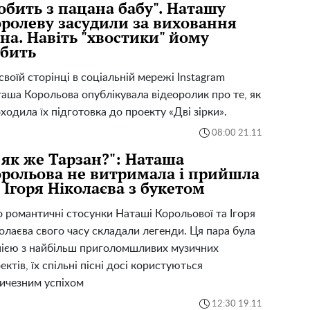
обить з пацана бабу". Наташу
ролеву засудили за виховання
на. Навіть "хвостики" йому
бить
своїй сторінці в соціальній мережі Instagram
аша Корольова опублікувала відеоролик про те, як
ходила їх підготовка до проекту «Дві зірки».
08:00 21.11
 як же Тарзан?": Наташа
рольова не витримала і прийшла
 Ігоря Ніколаєва з букетом
 романтичні стосунки Наташі Корольової та Ігоря
олаєва свого часу складали легенди. Ця пара була
ією з найбільш приголомшливих музичних
ектів, їх спільні пісні досі користуються
ичезним успіхом
12:30 19.11