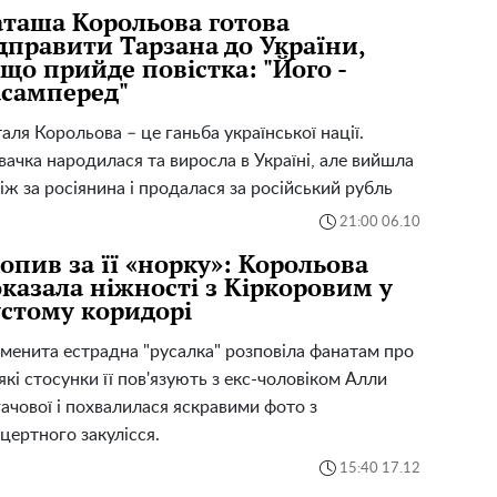
таша Корольова готова
дправити Тарзана до України,
що прийде повістка: "Його -
самперед"
аля Корольова – це ганьба української нації.
вачка народилася та виросла в Україні, але вийшла
іж за росіянина і продалася за російський рубль
21:00 06.10
опив за її «норку»: Корольова
казала ніжності з Кіркоровим у
стому коридорі
менита естрадна "русалка" розповіла фанатам про
 які стосунки її пов'язують з екс-чоловіком Алли
ачової і похвалилася яскравими фото з
цертного закулісся.
15:40 17.12