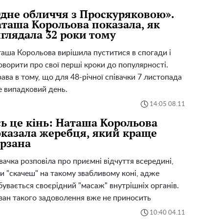
дне обличчя з Проскуряковою».
таша Корольова показала, як
глядала 32 роки тому
аша Корольова вирішила пуститися в спогади і
оворити про свої перші кроки до популярності.
ава в тому, що для 48-річної співачки 7 листопада
е випадковий день.
14:05 08.11
ь це кінь: Наташа Корольова
казала жеребця, який краще
рзана
вачка розповіла про приємні відчуття всередині,
и "скачеш" на такому звабливому коні, адже
бувається своєрідний "масаж" внутрішніх органів.
зан такого задоволення вже не приносить
10:40 04.11