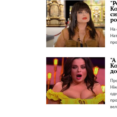
"Р
Ко
си
ро
На 
Нат
про
"А
Ко
до
Про
Нік
одн
про
вел