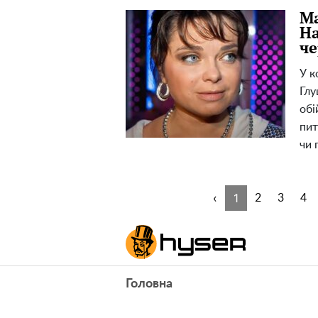
Ма
На
че
У к
Глу
обі
пит
чи 
‹
1
2
3
4
Головна