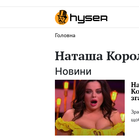
Головна
Наташа Коро
Новини
На
Ко
зг
Зра
щоб