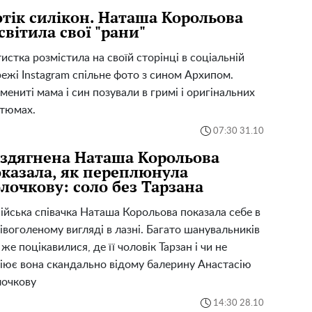
тік силікон. Наташа Корольова
світила свої "рани"
истка розмістила на своїй сторінці в соціальній
ежі Instagram спільне фото з сином Архипом.
мениті мама і син позували в гримі і оригінальних
тюмах.
07:30 31.10
здягнена Наташа Корольова
казала, як переплюнула
лочкову: соло без Тарзана
ійська співачка Наташа Корольова показала себе в
івоголеному вигляді в лазні. Багато шанувальників
 же поцікавилися, де її чоловік Тарзан і чи не
іює вона скандально відому балерину Анастасію
очкову
14:30 28.10