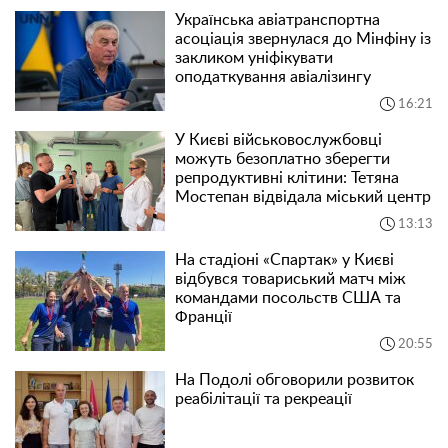
Українська авіатранспортна
асоціація звернулася до Мінфіну із
закликом уніфікувати
оподаткування авіалізингу
16:21
У Києві військовослужбовці
можуть безоплатно зберегти
репродуктивні клітини: Тетяна
Мостепан відвідала міський центр
13:13
На стадіоні «Спартак» у Києві
відбувся товариський матч між
командами посольств США та
Франції
20:55
На Подолі обговорили розвиток
реабілітації та рекреації