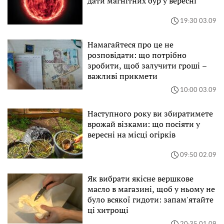
дати магнітних бур у вересні
19:30 03.09
Намагайтеся про це не
розповідати: що потрібно
зробити, щоб залучити гроші –
важливі прикмети
10:00 03.09
Наступного року ви збиратимете
врожай візками: що посіяти у
вересні на місці огірків
09:50 02.09
Як вибрати якісне вершкове
масло в магазині, щоб у ньому не
було всякої гидоти: запам'ятайте
ці хитрощі