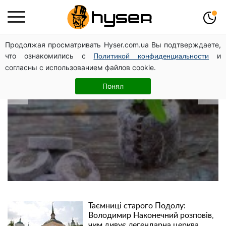
Продолжая просматривать Hyser.com.ua Вы подтверждаете,
В які дати народжуються найвірніші
что ознакомились с
и
Политикой конфиденциальности
чоловіки: краще одразу перевірити,
согласны с использованием файлов cookie.
щоб потім не страждати
Понял
Таємниці старого Подолу:
Володимир Наконечний розповів,
чим дивує легендарна церква