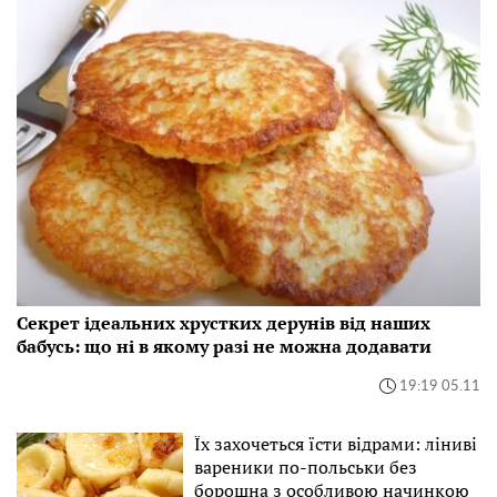
Секрет ідеальних хрустких дерунів від наших
бабусь: що ні в якому разі не можна додавати
19:19 05.11
Їх захочеться їсти відрами: ліниві
вареники по-польськи без
борошна з особливою начинкою