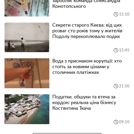
заробляє команда Олександра
Конотопського
15:10
Секрети старого Києва: від цих
розваг сто років тому у жителів
Подолу перехоплювало подих
15:45
Вода з присмаком корупції: хто
стоїть за новими цінами у
столичних платіжках
21:50
Податки, обшуки та втеча за
кордон: реальна ціна бізнесу
Костянтина Ткача
09:10