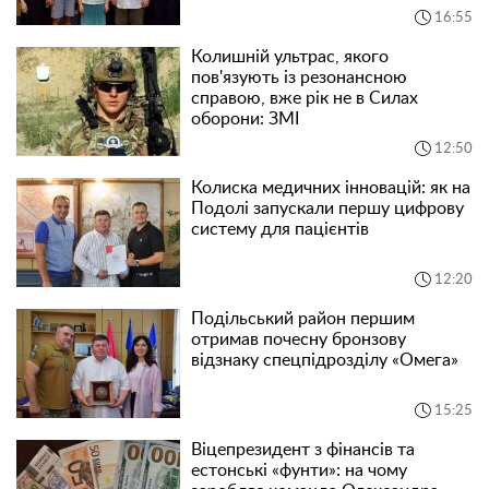
16:55
Колишній ультрас, якого
пов'язують із резонансною
справою, вже рік не в Силах
оборони: ЗМІ
12:50
Колиска медичних інновацій: як на
Подолі запускали першу цифрову
систему для пацієнтів
12:20
Подільський район першим
отримав почесну бронзову
відзнаку спецпідрозділу «Омега»
15:25
Віцепрезидент з фінансів та
естонські «фунти»: на чому