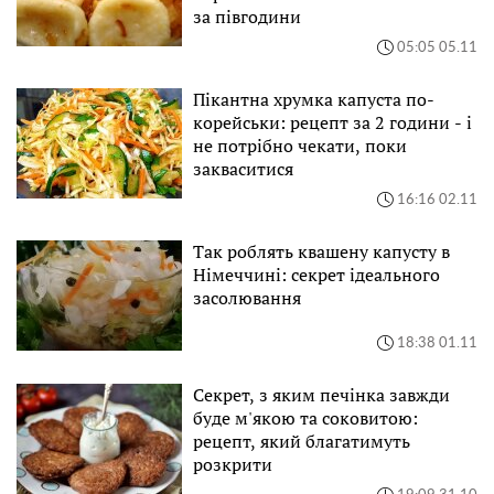
за півгодини
05:05 05.11
Пікантна хрумка капуста по-
корейськи: рецепт за 2 години - і
не потрібно чекати, поки
закваситися
16:16 02.11
Так роблять квашену капусту в
Німеччині: секрет ідеального
засолювання
18:38 01.11
Секрет, з яким печінка завжди
буде м'якою та соковитою:
рецепт, який благатимуть
розкрити