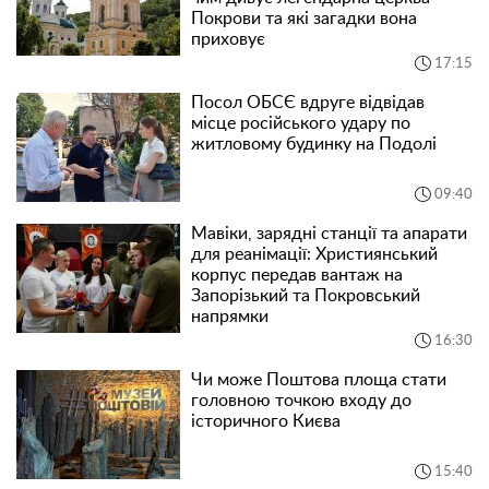
Покрови та які загадки вона
приховує
17:15
Посол ОБСЄ вдруге відвідав
місце російського удару по
житловому будинку на Подолі
09:40
Мавіки, зарядні станції та апарати
для реанімації: Християнський
корпус передав вантаж на
Запорізький та Покровський
напрямки
16:30
Чи може Поштова площа стати
головною точкою входу до
історичного Києва
15:40