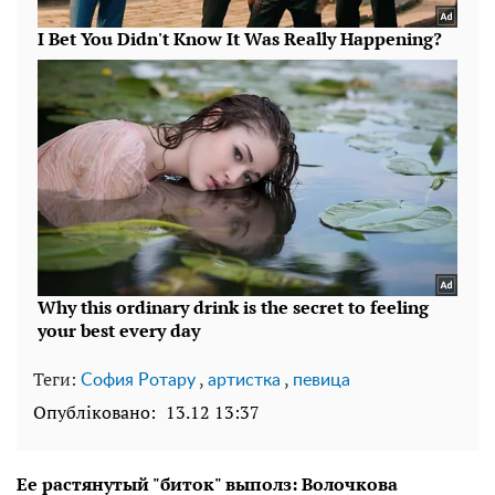
Теги:
,
,
София Ротару
артистка
певица
Опубліковано:
13.12 13:37
Ее растянутый "биток" выполз: Волочкова