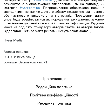
Матеріали сайту
Hyser.com.ua
дозволяється використовувати
безкоштовно з обов'язковим гіперпосиланням на відповідний
матеріал
Hyser.com.ua
. Гіперпосилання обов'язково повинно
знаходитися не нижче другого абзацу незалежно від повного
або часткового використання матеріалів. Порушення даних
умов буде розцінюватися як порушення захищаемих законом
прав інтелектуальної власності і права на інформацію. Редакція
може не поділяти точку зору авторів статей та авторів блогів.
Відповідальність за зміст реклами несуть рекламодавці.
Hyser Media
Адреса редакції
03150 г. Киев, улица
Большая Васильковская, 71
Про редакцію
Редакційна політика
Політика конфіденційності
Рекламна політика