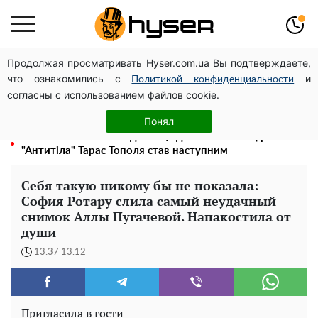
Продолжая просматривать Hyser.com.ua Вы подтверждаете,
Посол ОБСЄ вдруге відвідав місце російського удару
что ознакомились с
и
по житловому будинку на Подолі
Политикой конфиденциальности
согласны с использованием файлов cookie.
Гола Олена Тополя у цікавих позах змусила відвисати
щелепи: злив відео – було лише початком
Понял
Олена Тополя злив відео – це далеко не все: фронтмен
"Антитіла" Тарас Тополя став наступним
Себя такую никому бы не показала:
София Ротару слила самый неудачный
снимок Аллы Пугачевой. Напакостила от
души
13:37 13.12
Пригласила в гости