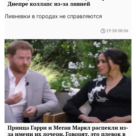
Днепре коллапс из-за ливней
Ливневки в городах не справляются
19:58 08.06
Принца Гарри и Меган Маркл распекли из-
за имени их дочери. Говорят, это плевок в