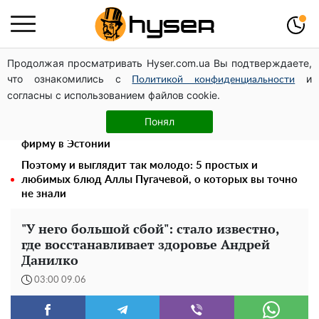
Продолжая просматривать Hyser.com.ua Вы подтверждаете,
Украинская авиатранспортная ассоциация обратилась
что ознакомились с
и
в Минфин с призывом унифицировать
Политикой конфиденциальности
согласны с использованием файлов cookie.
налогообложение авиализинга
Дроны с наценкой: Александр Конотопский вывел
Понял
миллионы оборонного бюджета через фиктивную
фирму в Эстонии
Поэтому и выглядит так молодо: 5 простых и
любимых блюд Аллы Пугачевой, о которых вы точно
не знали
"У него большой сбой": стало известно,
где восстанавливает здоровье Андрей
Данилко
03:00 09.06