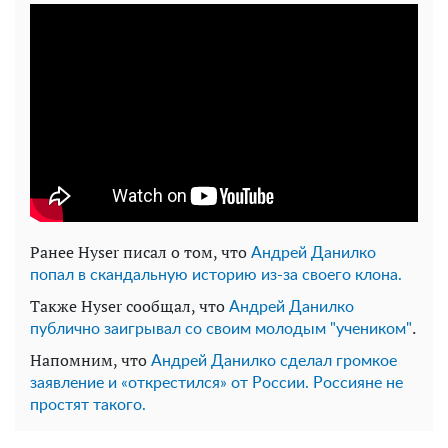
Ранее Hyser писал о том, что
Андрей Данилко
попал в скандальную историю из-за своего клона.
Также Hyser сообщал, что
Андрей Данилко
.
публично заигрывал со своим молодым "учеником"
Напомним, что
Андрей Данилко сделал громкое
заявление и «открестился» от России. Россияне не
простят такого.