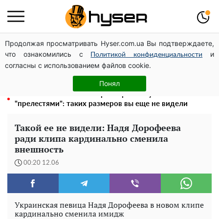
Продолжая просматривать Hyser.com.ua Вы подтверждаете,
Может ли Почтовая площадь стать главной точкой
что ознакомились с
и
входа в исторический Киев
Политикой конфиденциальности
согласны с использованием файлов cookie.
Голая Елена Тополя в интересных позах заставила
отвисать челюсти: слив видео – было только началом
Понял
Полностью голая Анна Тринчер блеснула
"прелестями": таких размеров вы еще не видели
Такой ее не видели: Надя Дорофеева
ради клипа кардинально сменила
внешность
00:20 12.06
Украинская певица Надя Дорофеева в новом клипе
кардинально сменила имидж