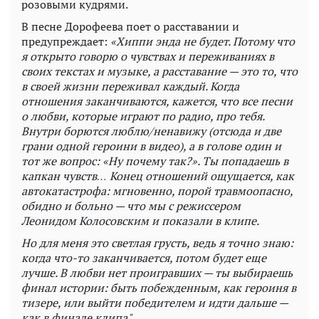
розовыми кудрями.
В песне Дорофеева поет о расставании и
предупреждает:
«Хиппи энда не будет. Потому что
я открыто говорю о чувствах и переживаниях в
своих текстах и музыке, а расставание — это то, что
в своей жизни переживал каждый. Когда
отношения заканчиваются, кажется, что все песни
о любви, которые играют по радио, про тебя.
Внутри борются люблю/ненавижу (отсюда и две
грани одной героини в видео), а в голове один и
тот же вопрос: «Ну почему так?». Ты попадаешь в
капкан чувств… Конец отношений ощущается, как
автокатастрофа: мгновенно, порой травмоопасно,
обидно и больно — что мы с режиссером
Леонидом Колосовским и показали в клипе.
Но для меня это светлая грусть, ведь я точно знаю:
когда что-то заканчивается, потом будет еще
лучше. В любви нет проигравших — ты выбираешь
финал истории: быть побежденным, как героиня в
тизере, или выйти победителем и идти дальше —
как в финале клипа".