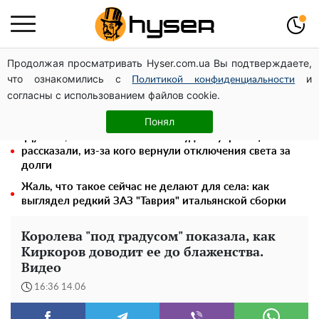
Продолжая просматривать Hyser.com.ua Вы подтверждаете,
Елена Тополя слив видео – это далеко не все:
что ознакомились с
и
фронтмен "Антитела" Тарас Тополя стал следующим
Политикой конфиденциальности
согласны с использованием файлов cookie.
Полностью голая Анна Тринчер блеснула
"прелестями": таких размеров вы еще не видели
Понял
"Думали, что за это ничего не будет": украинцам
рассказали, из-за кого вернули отключения света за
долги
Жаль, что такое сейчас не делают для села: как
выглядел редкий ЗАЗ "Таврия" итальянской сборки
Королева "под градусом" показала, как
Киркоров доводит ее до блаженства.
Видео
16:36 14.06