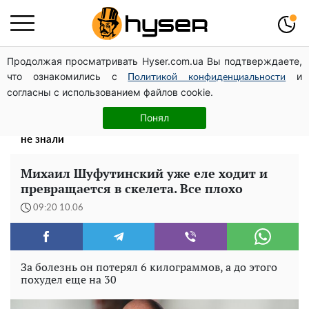
Продолжая просматривать Hyser.com.ua Вы подтверждаете,
Дроны с наценкой: Александр Конотопский вывел
что ознакомились с
и
миллионы оборонного бюджета через фиктивную
Политикой конфиденциальности
согласны с использованием файлов cookie.
фирму в Эстонии
Поэтому и выглядит так молодо: 5 простых и
Понял
любимых блюд Аллы Пугачевой, о которых вы точно
не знали
Михаил Шуфутинский уже еле ходит и
превращается в скелета. Все плохо
09:20 10.06
За болезнь он потерял 6 килограммов, а до этого
похудел еще на 30