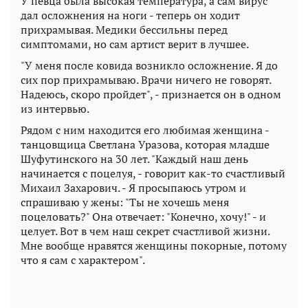
У певца была высокая температура, а сам вирус
дал осложнения на ноги - теперь он ходит
прихрамывая. Медики бессильны перед
симптомами, но сам артист верит в лучшее.
"У меня после ковида возникло осложнение. Я до
сих пор прихрамываю. Врачи ничего не говорят.
Надеюсь, скоро пройдет", - признается он в одном
из интервью.
Рядом с ним находится его любимая женщина -
танцовщица Светлана Уразова, которая младше
Шуфутинского на 30 лет. "Каждый наш день
начинается с поцелуя, - говорит как-то счастливый
Михаил Захарович. - Я просыпаюсь утром и
спрашиваю у жены: "Ты не хочешь меня
поцеловать?" Она отвечает: "Конечно, хочу!" - и
целует. Вот в чем наш секрет счастливой жизни.
Мне вообще нравятся женщины покорные, потому
что я сам с характером".