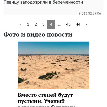
Певицу заподозрили в беременности
16:32 09.06
4
...
‹
1
2
3
43
44
›
Фото и видео новости
Вместо степей будут
пустыни. Ученый