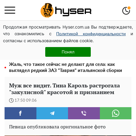
Продолжая просматривать Hyser.com.ua Вы подтверждаете,
Дроны с наценкой: Александр Конотопский вывел
что ознакомились с
и
миллионы оборонного бюджета через фиктивную
Политикой конфиденциальности
согласны с использованием файлов cookie.
фирму в Эстонии
Елена Тополя слив видео – это далеко не все:
Понял
фронтмен "Антитела" Тарас Тополя стал следующим
Жаль, что такое сейчас не делают для села: как
выглядел редкий ЗАЗ "Таврия" итальянской сборки
Муж все видит. Тина Кароль растрогала
"закулисной" красотой и признанием
17:50 09.06
Певица опубликовала оригинальное фото