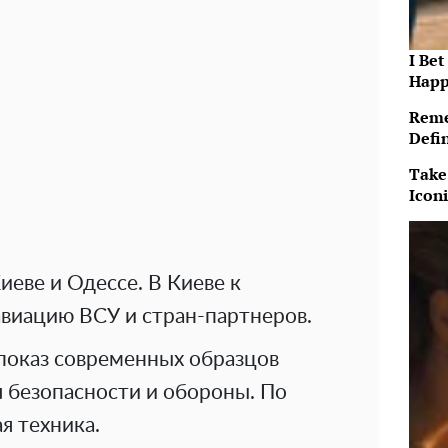
I Bet
Happ
Reme
Defi
Take
Icon
иеве и Одессе. В Киеве к
виацию ВСУ и стран-партнеров.
 показ современных образцов
 безопасности и обороны. По
я техника.