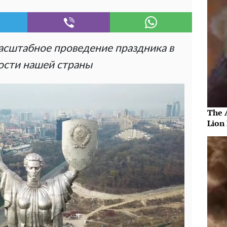
асштабное проведение праздника в
мости нашей страны
The 
Lion