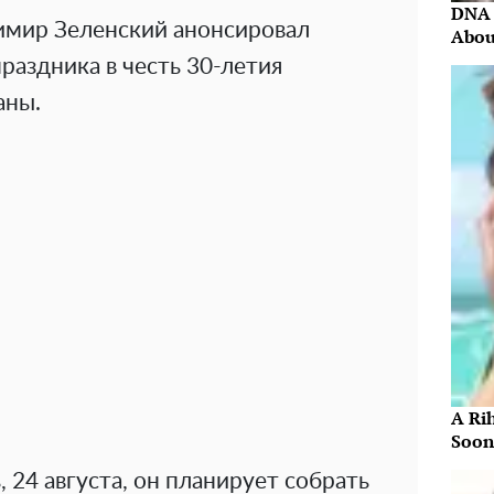
DNA 
имир Зеленский анонсировал
Abou
аздника в честь 30-летия
аны.
A Ri
Soon
ь, 24 августа, он планирует собрать