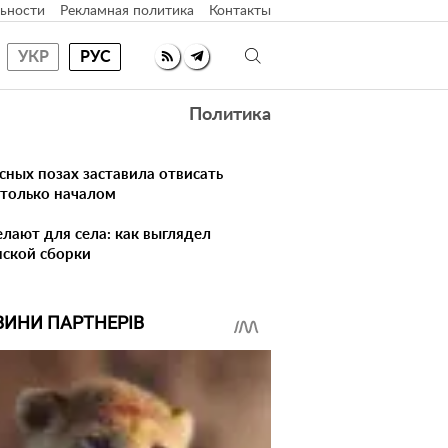
ьности
Рекламная политика
Контакты
УКР
РУС
Политика
сных позах заставила отвисать
 только началом
елают для села: как выглядел
нской сборки
ВИНИ ПАРТНЕРІВ