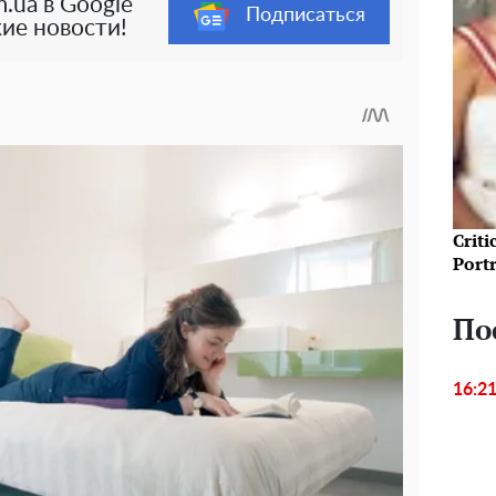
.ua в Google
Подписаться
ие новости!
Crit
Port
По
16:2