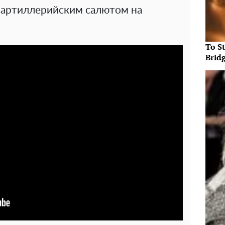
 артиллерийским салютом на
To S
Brid