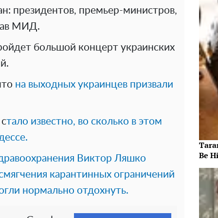
ан: президентов, премьер-министров,
глав МИД.
пройдет большой концерт украинских
й.
 что
на выходных украинцев призвали
 с
тало известно, во сколько в этом
дессе.
Taran
Be Hi
дравоохранения Виктор Ляшко
 смягчения карантинных ограничений
огли нормально отдохнуть.