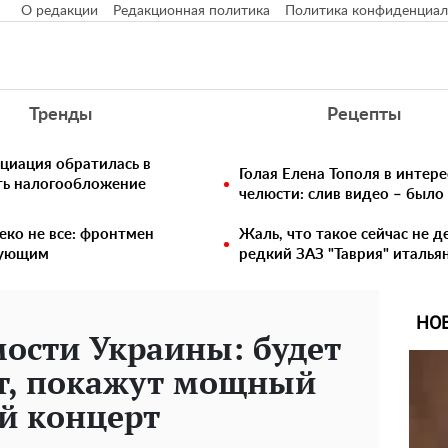
О редакции
Редакционная политика
Политика конфиденциал
Тренды
Рецепты
циация обратилась в
Голая Елена Тополя в интере
ть налогообложение
челюсти: слив видео – было
еко не все: фронтмен
Жаль, что такое сейчас не д
едующим
редкий ЗАЗ "Таврия" италья
НО
ости Украины: будет
ют, покажут мощный
й концерт