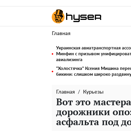
Главная
Украинская авиатранспортная ассо
Минфин с призывом унифицирова
авиализинга
"Холостячка" Ксения Мишина перес
бикини: слишком широко раздвин
Главная
Курьезы
Вот это мастер
дорожники опоз
асфальта под 