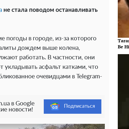
а
не стала поводом останавливать
е погоды в городе, из-за которого
Taran
Be Hi
алиты дождем выше колена,
ают работать. В частности, они
 укладывать асфальт катками, что
бликованное очевидцами в Telegram-
.ua в Google
Подписаться
ие новости!