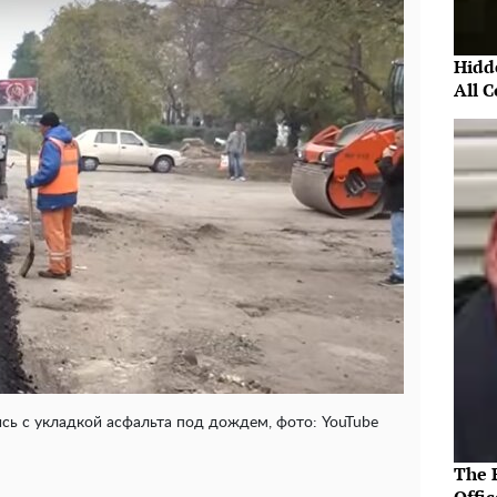
Hidde
All 
ь с укладкой асфальта под дождем, фото: YouTube
The R