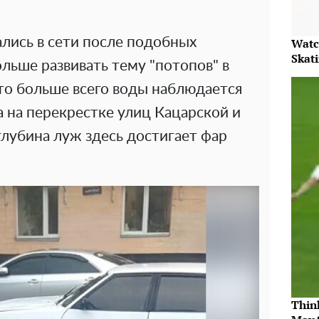
лись в сети после подобных
Watc
Skat
ольше развивать тему "потопов" в
что больше всего воды наблюдается
 на перекрестке улиц Кацарской и
лубина луж здесь достигает фар
Thin