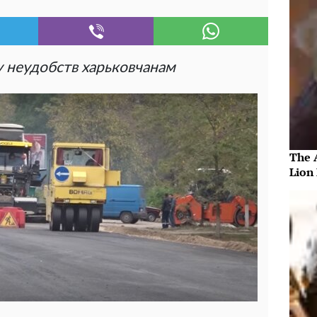
у неудобств харьковчанам
The 
Lion