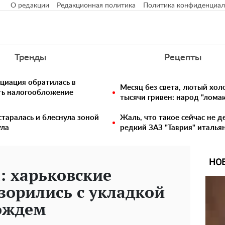
О редакции
Редакционная политика
Политика конфиденциал
Тренды
Рецепты
циация обратилась в
Месяц без света, лютый хо
ть налогообложение
тысячи гривен: народ "лома
таралась и блеснула зоной
Жаль, что такое сейчас не д
ула
редкий ЗАЗ "Таврия" италья
НО
а: харьковские
орились с укладкой
дождем