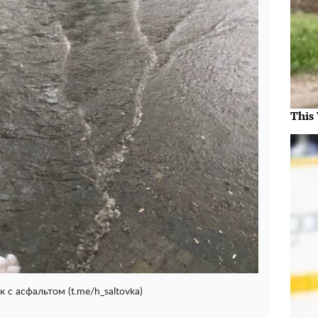
This
к с асфальтом (t.me/h_saltovka)