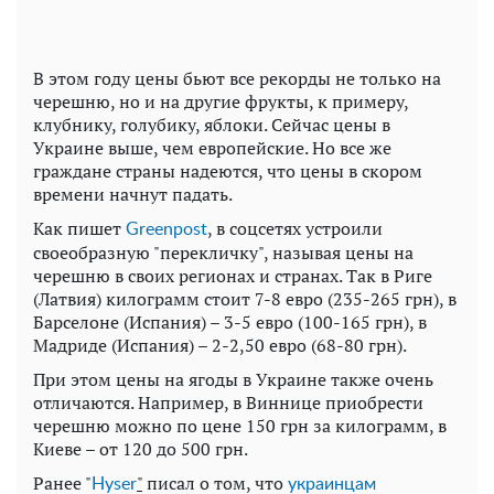
В этом году цены бьют все рекорды не только на
черешню, но и на другие фрукты, к примеру,
клубнику, голубику, яблоки.
Сейчас
цены
в
Украине выше
,
чем
европейские
. Но все же
граждане страны надеются, что цены в скором
времени начнут падать.
Как пишет
, в соцсетях устроили
Greenpost
своеобразную "перекличку", называя цены на
черешню в своих регионах и странах. Так в Риге
(Латвия) килограмм стоит 7-8 евро (235-265 грн), в
Барселоне (Испания) – 3-5 евро (100-165 грн), в
Мадриде (Испания) – 2-2,50 евро (68-80 грн).
При этом цены на ягоды в Украине также очень
отличаются. Например, в Виннице приобрести
черешню можно по цене 150 грн за килограмм, в
Киеве – от 120 до 500 грн.
Ранее "
"
писал о том, что
Нyser
украинцам