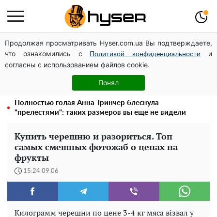
Продолжая просматривать Hyser.com.ua Вы подтверждаете,
Дроны с наценкой: Александр Конотопский вывел
что ознакомились с
и
миллионы оборонного бюджета через фиктивную
Политикой конфиденциальности
согласны с использованием файлов cookie.
фирму в Эстонии
Елена Тополя слив видео – это далеко не все:
Понял
фронтмен "Антитела" Тарас Тополя стал следующим
Полностью голая Анна Тринчер блеснула
"прелестями": таких размеров вы еще не видели
Купить черешню и разориться. Топ
самых смешных фотожаб о ценах на
фрукты
15:24 09.06
Килограмм черешни по цене 3-4 кг мяса візвал у