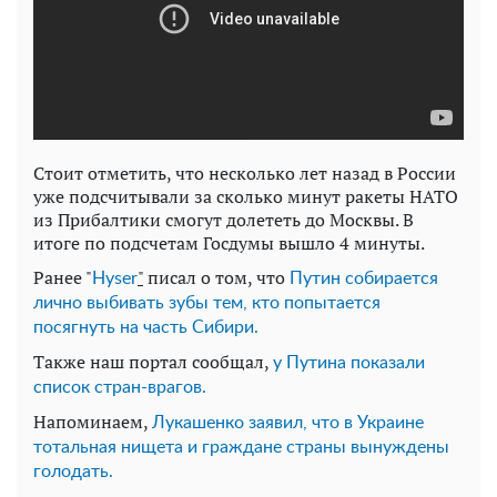
Стоит отметить, что несколько лет назад в России
уже подсчитывали за сколько минут ракеты НАТО
из Прибалтики смогут долететь до Москвы. В
итоге по подсчетам Госдумы вышло 4 минуты.
Ранее "
"
писал о том, что
Нyser
Путин собирается
лично выбивать зубы тем, кто попытается
посягнуть на часть Сибири.
Также наш портал сообщал,
у Путина показали
список стран-врагов.
Напоминаем,
Лукашенко заявил, что в Украине
тотальная нищета и граждане страны вынуждены
голодать.