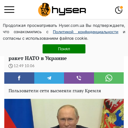
Продолжая просматривать Hyser.com.ua Вы подтверждаете,
Дроны с наценкой: Александр Конотопский вывел
что ознакомились с
и
миллионы оборонного бюджета через фиктивную
Политикой конфиденциальности
согласны с использованием файлов cookie.
фирму в Эстонии
Понял
Путин оконфузился из-за воображаемых
ракет НАТО в Украине
12:49 10.06
Пользователи сети высмеяли главу Кремля