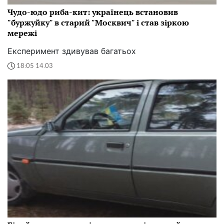
Чудо-юдо риба-кит: українець встановив
"буржуйку" в старий "Москвич" і став зіркою
мережі
Експеримент здивував багатьох
18:05 14.03