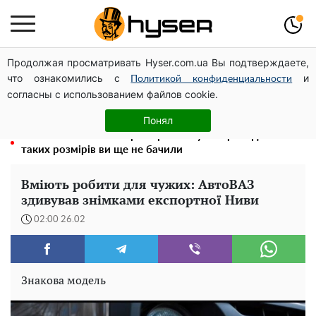
Продолжая просматривать Hyser.com.ua Вы подтверждаете,
Гола Олена Тополя у цікавих позах змусила відвисати
что ознакомились с
и
щелепи: злив відео – було лише початком
Политикой конфиденциальности
согласны с использованием файлов cookie.
Олена Тополя злив відео – це далеко не все: фронтмен
"Антитіла" Тарас Тополя став наступним
Понял
Повністю гола Анна Трінчер блиснула "принадами":
таких розмірів ви ще не бачили
Вміють робити для чужих: АвтоВАЗ
здивував знімками експортної Ниви
02:00 26.02
Знакова модель