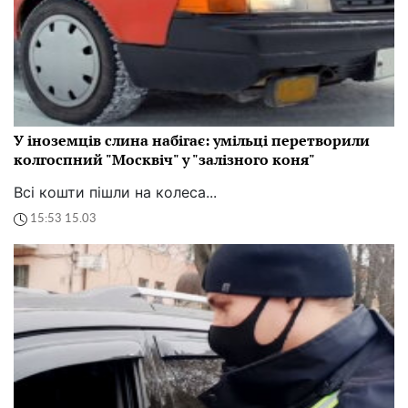
У іноземців слина набігає: умільці перетворили
колгоспний "Москвіч" у "залізного коня"
Всі кошти пішли на колеса...
15:53 15.03