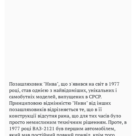
Позашляховик "Нива", що з'явився на світ в 1977
році, став однією з найвідоміших, унікальних і
самобутніх моделей, випущених в СРСР.
Принциповою відмінністю "Ниви" від інших
позашляховиків відрізняється те, що в її
конструкції відсутня рама, що для тих часів було
просто немислимим технічним рішенням. Проте, в
1977 році ВАЗ-2121 був першим автомобілем,
який мав постійний повний привід, крім того,