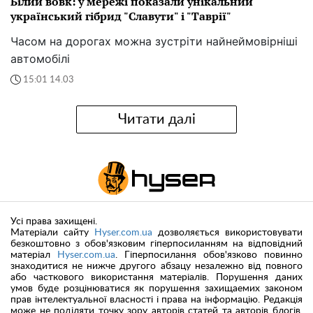
Білий вовк: у мережі показали унікальний
український гібрид "Славути" і "Таврії"
Часом на дорогах можна зустріти найнеймовірніші
автомобілі
15:01 14.03
Читати далі
Усі права захищені.
Матеріали сайту
Hyser.com.ua
дозволяється використовувати
безкоштовно з обов'язковим гіперпосиланням на відповідний
матеріал
Hyser.com.ua
. Гіперпосилання обов'язково повинно
знаходитися не нижче другого абзацу незалежно від повного
або часткового використання матеріалів. Порушення даних
умов буде розцінюватися як порушення захищаемих законом
прав інтелектуальної власності і права на інформацію. Редакція
може не поділяти точку зору авторів статей та авторів блогів.