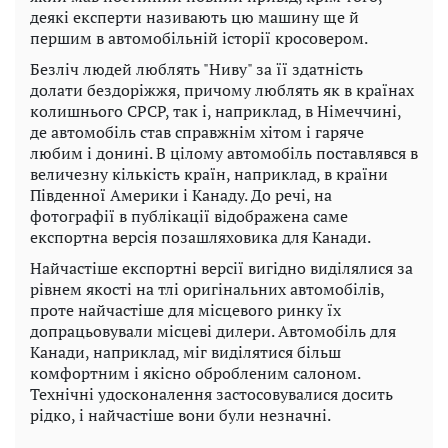
деякі експерти називають цю машину ще й
першим в автомобільній історії кросовером.
Безліч людей люблять "Ниву" за її здатність
долати бездоріжжя, причому люблять як в країнах
колишнього СРСР, так і, наприклад, в Німеччині,
де автомобіль став справжнім хітом і гаряче
любим і донині. В цілому автомобіль поставлявся в
величезну кількість країн, наприклад, в країни
Південної Америки і Канаду. До речі, на
фотографії в публікації відображена саме
експортна версія позашляховика для Канади.
Найчастіше експортні версії вигідно виділялися за
рівнем якості на тлі оригінальних автомобілів,
проте найчастіше для місцевого ринку їх
допрацьовували місцеві дилери. Автомобіль для
Канади, наприклад, міг виділятися більш
комфортним і якісно обробленим салоном.
Технічні удосконалення застосовувалися досить
рідко, і найчастіше вони були незначні.