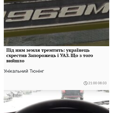
Під ним земля тремтить: українець
схрестив Запорожець і УАЗ. Що з того
вийшло
Унікальний Тюнінг
21:00 08.03