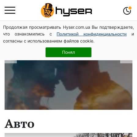
Продолжая просматривать Hyser.com.ua Вы подтверждаете,
В які дати народжуються найвірніші
что ознакомились с
и
Политикой конфиденциальности
чоловіки: краще одразу перевірити,
согласны с использованием файлов cookie.
щоб потім не страждати
Понял
Авто