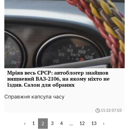
Мріяв весь СРСР: автоблогер знайшов
вишневий ВАЗ-2106, на якому ніхто не
їздив. Салон для обраних
Справжня капсула часу
15:32 07.03
2
...
‹
1
3
4
12
13
›