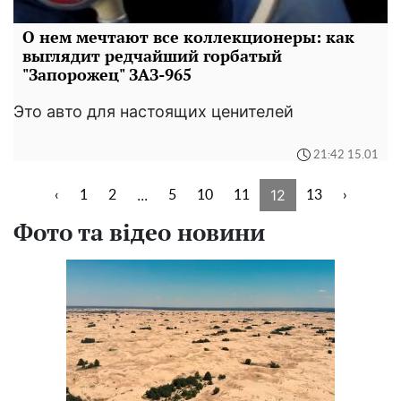
О нем мечтают все коллекционеры: как
выглядит редчайший горбатый
"Запорожец" ЗАЗ-965
Это авто для настоящих ценителей
21:42 15.01
...
12
‹
1
2
5
10
11
13
›
Фото та відео новини