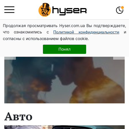
Продолжая просматривать Hyser.com.ua Вы подтверждаете,
В які дати народжуються найвірніші
что ознакомились с
и
Политикой конфиденциальности
чоловіки: краще одразу перевірити,
согласны с использованием файлов cookie.
щоб потім не страждати
Понял
Авто