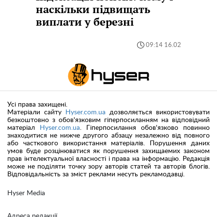
наскільки підвищать
виплати у березні
09:14 16.02
Усі права захищені.
Матеріали сайту
Hyser.com.ua
дозволяється використовувати
безкоштовно з обов'язковим гіперпосиланням на відповідний
матеріал
Hyser.com.ua
. Гіперпосилання обов'язково повинно
знаходитися не нижче другого абзацу незалежно від повного
або часткового використання матеріалів. Порушення даних
умов буде розцінюватися як порушення захищаемих законом
прав інтелектуальної власності і права на інформацію. Редакція
може не поділяти точку зору авторів статей та авторів блогів.
Відповідальність за зміст реклами несуть рекламодавці.
Hyser Media
Адреса редакції