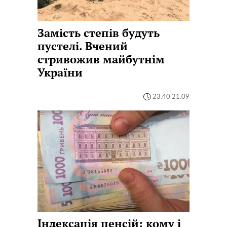
Замість степів будуть
пустелі. Вчений
стривожив майбутнім
України
23:40 21.09
Індексація пенсій: кому і