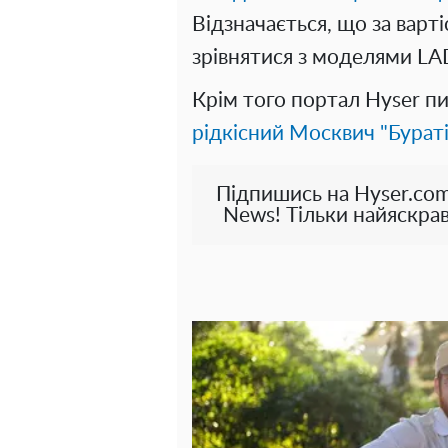
Відзначається, що за варті
зрівнятися з моделями LAD
Крім того портал Hyser пи
рідкісний Москвич "Бурат
Підпишись на Hyser.com
News! Тільки найяскрав