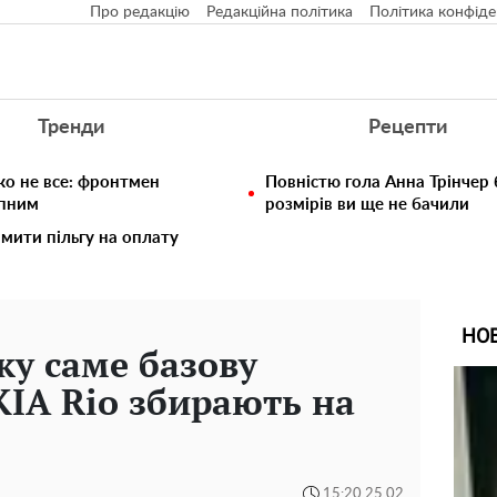
Про редакцію
Редакційна політика
Політика конфіде
Тренди
Рецепти
ко не все: фронтмен
Повністю гола Анна Трінчер
упним
розмірів ви ще не бачили
мити пільгу на оплату
НО
ку саме базову
IA Rio збирають на
15:20 25.02