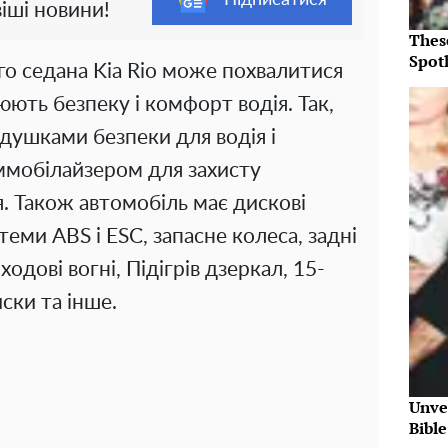
іші новини!
Thes
Spotl
го седана Kia Rio може похвалитися
юють безпеку і комфорт водія. Так,
одушками безпеки для водія і
ммобілайзером для захисту
. Також автомобіль має дискові
теми ABS і ESC, запасне колеса, задні
одові вогні, Підігрів дзеркал, 15-
ски та інше.
Unve
Bibl