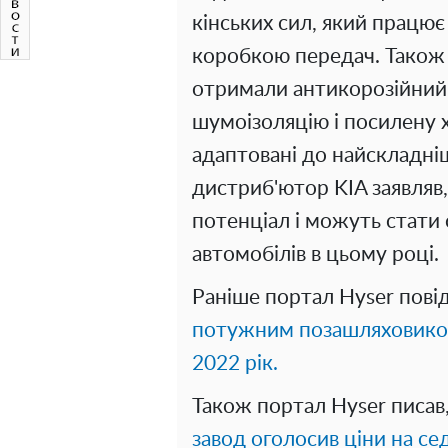
кінських сил, який працю
коробкою передач. Також в
отримали антикорозійний 
шумоізоляцію і посилену 
адаптовані до найскладні
дистриб'ютор KIA заявляв
потенціал і можуть стати
автомобілів в цьому році.
Раніше портал Hyser пов
потужним позашляховиком
2022 рік.
Також портал Hyser писав
завод оголосив ціни на сед