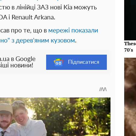
стю в лінійці ЗАЗ нові Kia можуть
A і Renault Arkana.
сав про те, що в
мережі показали
іно" з дерев'яним кузовом
.
Thes
70's
.ua в Google
Підписатися
іші новини!