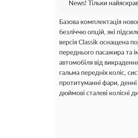
News! Тільки найяскрав
Базова комплектація ново
безліччю опцій, які підсил
версія Classik оснащена п
переднього пасажира та і
автомобіля від викрадення
гальма передніх коліс, сис
протитуманні фари, денні х
дюймові сталеві колісні ди