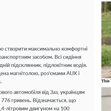
ою створити максимально комфортні
транспортним засобом. Всі сидіння
ній підсклянник, підлокітник водія.
щена магнітолою, роз'ємами AUX і
This
.
вого автомобіля від Заз, українцям
776 гривень. Відзначається, що
1,4-літровим двигуном на 100