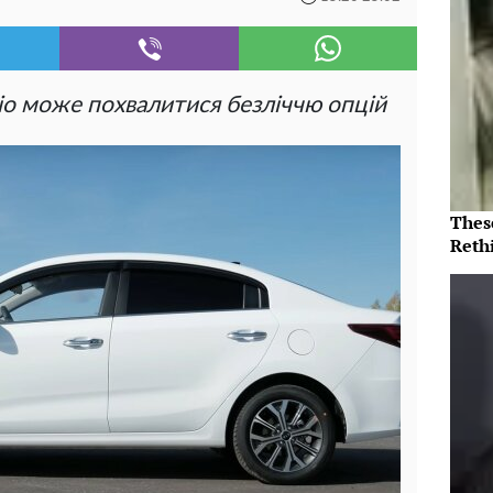
 Rio може похвалитися безліччю опцій
Thes
Reth