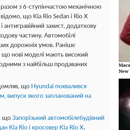
є разом з 6-ступінчастою механічною
ідомо, що Kia Rio Sedan і Rio X
і антигравійний захист, додаткову
ходову частину. Автомобілі
ших дорожніх умов. Раніше
, що нові моделі мають високий
 одними з найбільш продаваних
Maca
New 
ідомляв, що
Hyundai похвалився
, випуск якого запланований на
, що
Запорізький автомобілебудівний
ан Kia Rio і кросовер Kia Rio X
.