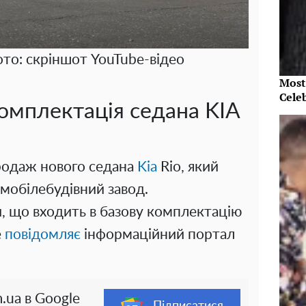
ото: скріншот YouTube-відео
Most
Cele
омплектація седана KIA
продаж нового седана
Kia
Rio, який
омобілебудівний завод.
, що входить в базову комплектацію
е
повідомляє
інформаційний портал
.ua в Google
Підписатися