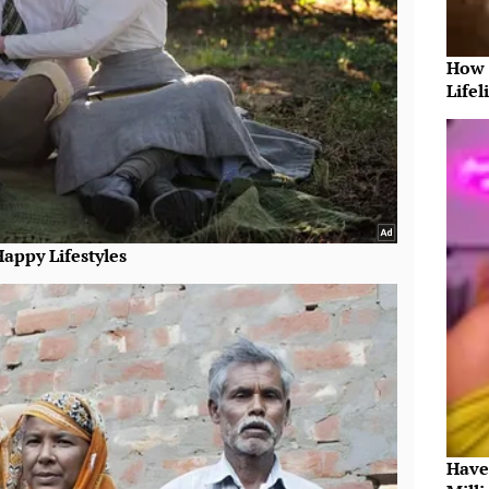
How 
Lifel
Have