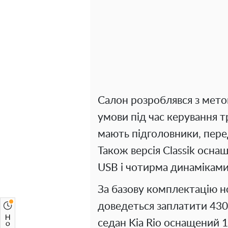
Салон розроблявся з мет
умови під час керування 
мають підголовники, перед
Також версія Classik осна
USB і чотирма динаміками
За базову комплектацію но
доведеться заплатити 430 
седан Kia Rio оснащений 