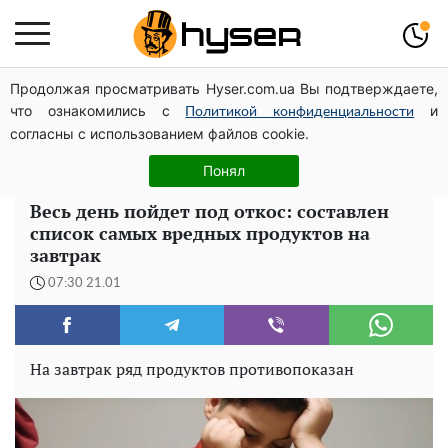
Продолжая просматривать Hyser.com.ua Вы подтверждаете,
Гола Олена Тополя у цікавих позах змусила відвисати
что ознакомились с
и
щелепи: злив відео – було лише початком
Политикой конфиденциальности
согласны с использованием файлов cookie.
Повністю гола Анна Трінчер блиснула "принадами":
таких розмірів ви ще не бачили
Понял
Весь день пойдет под откос: составлен
список самых вредных продуктов на
завтрак
07:30 21.01
На завтрак ряд продуктов противопоказан