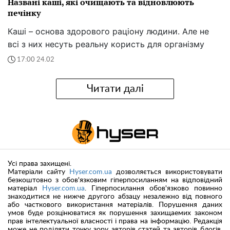
Названі каші, які очищають та відновлюють
печінку
Каші – основа здорового раціону людини. Але не
всі з них несуть реальну користь для організму
17:00 24.02
Читати далі
Усі права захищені.
Матеріали сайту
Hyser.com.ua
дозволяється використовувати
безкоштовно з обов'язковим гіперпосиланням на відповідний
матеріал
Hyser.com.ua
. Гіперпосилання обов'язково повинно
знаходитися не нижче другого абзацу незалежно від повного
або часткового використання матеріалів. Порушення даних
умов буде розцінюватися як порушення захищаемих законом
прав інтелектуальної власності і права на інформацію. Редакція
може не поділяти точку зору авторів статей та авторів блогів.