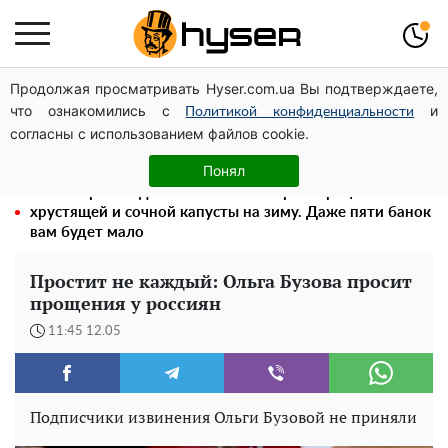
Продолжая просматривать Hyser.com.ua Вы подтверждаете,
Голая Елена Тополя в интересных позах заставила
что ознакомились с
и
отвисать челюсти: слив видео – было только началом
Политикой конфиденциальности
согласны с использованием файлов cookie.
Как участник боевых действий может оформить
льготу на оплату коммунальных услуг: инструкция
Понял
Весь секрет в одной таблетке аспирина: рецепт
хрустящей и сочной капусты на зиму. Даже пяти банок
вам будет мало
Простит не каждый: Ольга Бузова просит
прощения у россиян
11:45 12.05
Подписчики извинения Ольги Бузовой не приняли