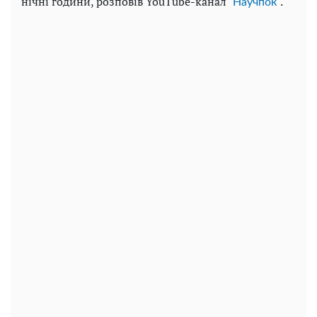
нічні години, розповів YouTube-канал "
".
Научпок