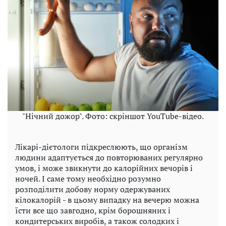
"Нічний дожор". Фото: скріншот YouTube-відео.
Лікарі-дієтологи підкреслюють, що організм
людини адаптується до повторюваних регулярно
умов, і може звикнути до калорійних вечорів і
ночей. І саме тому необхідно розумно
розподілити добову норму одержуваних
кілокалорій - в цьому випадку на вечерю можна
їсти все що завгодно, крім борошняних і
кондитерських виробів, а також солодких і