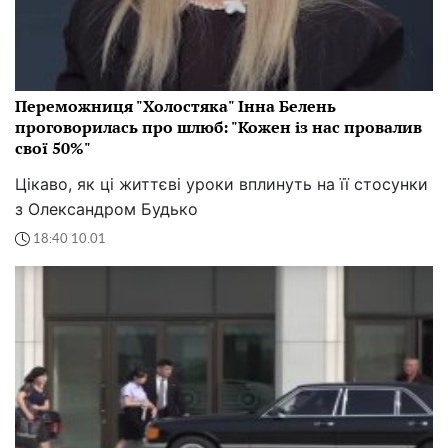
Переможниця "Холостяка" Інна Белень
проговорилась про шлюб: "Кожен із нас провалив
свої 50%"
Цікаво, як ці життєві уроки вплинуть на її стосунки
з Олександром Будько
18:40 10.01