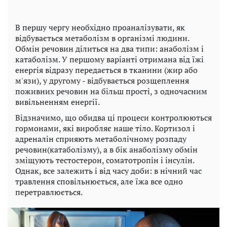
В першу чергу необхідно проаналізувати, як
відбувається метаболізм в організмі людини.
Обмін речовин ділиться на два типи: анаболізм і
катаболізм. У першому варіанті отримана від їжі
енергія відразу передається в тканини (жир або
м'язи), у другому - відбувається розщеплення
поживних речовин на більш прості, з одночасним
вивільненням енергії.
Відзначимо, що обидва ці процеси контролюються
гормонами, які виробляє наше тіло. Кортизол і
адреналін сприяють метаболічному розпаду
речовин(катаболізму), а в бік анаболізму обмін
зміщують тестостерон, соматотропін і інсулін.
Однак, все залежить і від часу доби: в нічний час
травлення сповільнюється, але їжа все одно
перетравлюється.