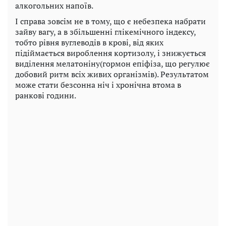
алкогольних напоїв.
І справа зовсім не в тому, що є небезпека набрати
зайву вагу, а в збільшенні глікемічного індексу,
тобто рівня вуглеводів в крові, від яких
підіймається вироблення кортизолу, і знижується
виділення мелатоніну(гормон епіфіза, що регулює
добовий ритм всіх живих організмів). Результатом
може стати безсонна ніч і хронічна втома в
ранкові години.