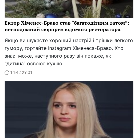
Ектор Хіменес-Браво став “багатодітним татом”:
несподіваний сюрприз відомого ресторатора
Якщо ви шукаєте хороший настрій і трішки легкого
гумору, гортайте Instagram Хіменеса-Браво. Хто
знає, може, наступного разу він покаже, як
"дитина” освоює кухню
14:42 29.01