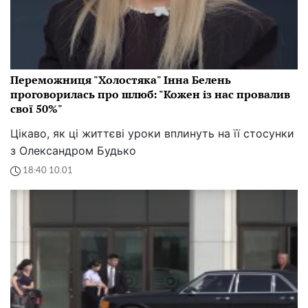
Переможниця "Холостяка" Інна Белень
проговорилась про шлюб: "Кожен із нас провалив
свої 50%"
Цікаво, як ці життєві уроки вплинуть на її стосунки
з Олександром Будько
18:40 10.01