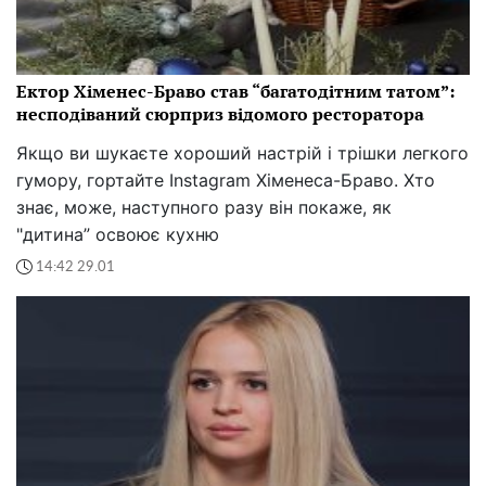
Ектор Хіменес-Браво став “багатодітним татом”:
несподіваний сюрприз відомого ресторатора
Якщо ви шукаєте хороший настрій і трішки легкого
гумору, гортайте Instagram Хіменеса-Браво. Хто
знає, може, наступного разу він покаже, як
"дитина” освоює кухню
14:42 29.01