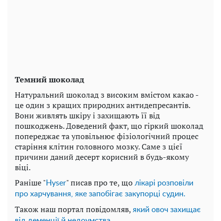
Темний шоколад
Натуральний шоколад з високим вмістом какао -
це один з кращих природних антидепресантів.
Вони живлять шкіру і захищають її від
пошкоджень. Доведений факт, що гіркий шоколад
попереджає та уповільнює фізіологічний процес
старіння клітин головного мозку. Саме з цієї
причини даний десерт корисний в будь-якому
віці.
Раніше "
" писав про те, що
Нyser
лікарі розповіли
про харчування, яке запобігає закупорці судин.
Також наш портал повідомляв,
який овоч захищає
від деменції й недоумства.