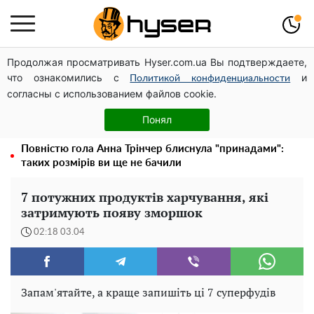
Продолжая просматривать Hyser.com.ua Вы подтверждаете,
Українська авіатранспортна асоціація звернулася до
что ознакомились с
и
Мінфіну із закликом уніфікувати оподаткування
Политикой конфиденциальности
согласны с использованием файлов cookie.
авіалізингу
Гола Олена Тополя у цікавих позах змусила відвисати
Понял
щелепи: злив відео – було лише початком
Повністю гола Анна Трінчер блиснула "принадами":
таких розмірів ви ще не бачили
7 потужних продуктів харчування, які
затримують появу зморшок
02:18 03.04
Запам'ятайте, а краще запишіть ці 7 суперфудів