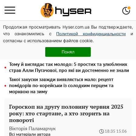
Продолжая просматривать Hyser.com.ua Вы подтверждаете,
Українська авіатранспортна асоціація звернулася до
что ознакомились с
и
Мінфіну із закликом уніфікувати оподаткування
Политикой конфиденциальности
согласны с использованием файлов cookie.
авіалізингу
Повністю гола Анна Трінчер блиснула "принадами":
Понял
таких розмірів ви ще не бачили
Тому й виглядає так молодо: 5 простих та улюблених
страв Алли Пугачової, про які ви достеменно не знали
Такої закуски завжди виявляється мало: рецепт
помідорів по-корейськи із солодким перцем та
морквою на зиму
Гороскоп на другу половину червня 2025
року: хто стартане, а хто згорить на
повороті
Вікторія Паламарчук
18:35 15.06
Всі матеріали автора