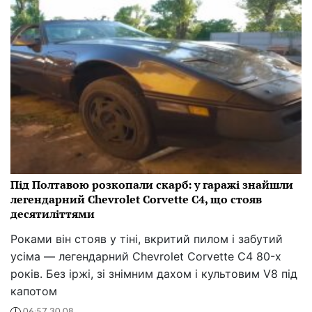
Під Полтавою розкопали скарб: у гаражі знайшли
легендарний Chevrolet Corvette C4, що стояв
десятиліттями
Роками він стояв у тіні, вкритий пилом і забутий
усіма — легендарний Chevrolet Corvette C4 80-х
років. Без іржі, зі знімним дахом і культовим V8 під
капотом