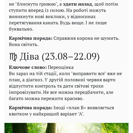
не "блиснути гривою", а
здати назад
, щоб потім
ступити вперед із силою. На роботі можуть
виникнути нові виклики, у відносинах
перетягування каната. Будь вище. І не лише
буквально.
Кармічна порада:
Справжня корона не шумить.
Вона світить.
♍ Діва (23.08–22.09)
Ключове слово:
Переоцінка
Ви зараз на тій стадії, коли "виправити все" вже не
план, а діагноз. У другій половині червня варто
відпустити контроль та дати світові трохи
імпровізувати. Не все можна передбачити, але
багато можна пережити красиво.
Кармічна порада:
Іноді «план Б» виявляється
квитком у найкращий варіант "А".