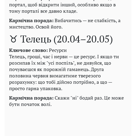
портал, щоб відкрити інший, особливо якщо в
тому порталі все давно кладе.
Кармічна порада:
Вибачитись — не слабкість, а
мистецтво. Освой його.
♉ Телець (20.04–20.05)
Ключове слово:
Ресурси
Телець, гроші, час і нерви — це ресурс. І якщо ти
розсипав їх між "усі поспіль", не дивуйся, що
почуваєшся як порожній гаманець. Друга
половина червня вимагатиме тверезого
розрахунку: що тобі дійсно потрібно, а що —
просто гарна упаковка.
Кармічна порада:
Скажи "ні" бодай раз. Це може
бути початок волі.