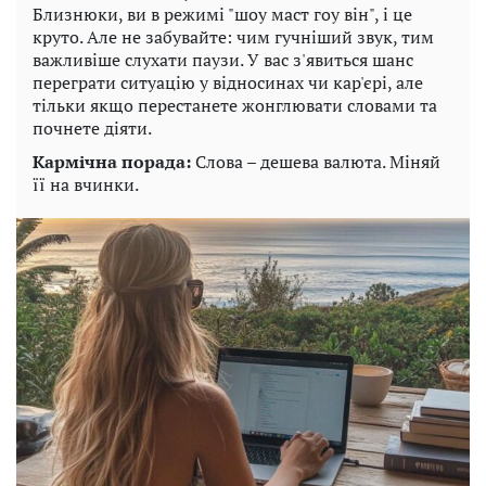
Близнюки, ви в режимі "шоу маст гоу він", і це
круто. Але не забувайте: чим гучніший звук, тим
важливіше слухати паузи. У вас з'явиться шанс
переграти ситуацію у відносинах чи кар'єрі, але
тільки якщо перестанете жонглювати словами та
почнете діяти.
Кармічна порада:
Слова – дешева валюта. Міняй
її на вчинки.