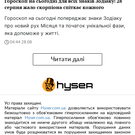
Гороскоп на сьогодні для всіх знаків Зодіаку: 28
серпня жало скорпіона спіткає кожного
Гороскоп на сьогодні попереджає знаки Зодіаку
про новий рух Місяця та початок унікальної фази,
яка допоможе у житті.
04:44 28.08
Читати далі
Усі права захищені.
Матеріали сайту
Hyser.com.ua
дозволяється використовувати
безкоштовно з обов'язковим гіперпосиланням на відповідний
матеріал
Hyser.com.ua
. Гіперпосилання обов'язково повинно
знаходитися не нижче другого абзацу незалежно від повного
або часткового використання матеріалів. Порушення даних
умов буде розцінюватися як порушення захищаемих законом