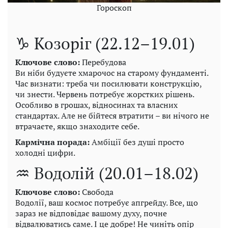
Гороскоп
♑ Козоріг (22.12–19.01)
Ключове слово:
Перебудова
Ви ніби будуєте хмарочос на старому фундаменті.
Час визнати: треба чи посилювати конструкцію,
чи знести. Червень потребує жорстких рішень.
Особливо в грошах, відносинах та власних
стандартах. Але не бійтеся втратити – ви нічого не
втрачаєте, якщо знаходите себе.
Кармічна порада:
Амбіції без душі просто
холодні цифри.
♒ Водолій (20.01–18.02)
Ключове слово:
Свобода
Водолії, ваш космос потребує апгрейду. Все, що
зараз не відповідає вашому духу, почне
відвалюватись саме. І це добре! Не чиніть опір