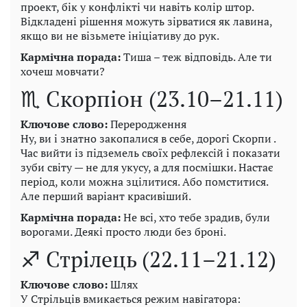
проект, бік у конфлікті чи навіть колір штор.
Відкладені рішення можуть зірватися як лавина,
якщо ви не візьмете ініціативу до рук.
Кармічна порада:
Тиша – теж відповідь. Але ти
хочеш мовчати?
♏ Скорпіон (23.10–21.11)
Ключове слово:
Переродження
Ну, ви і знатно закопалися в себе, дорогі Скорпи .
Час вийти із підземель своїх рефлексій і показати
зуби світу — не для укусу, а для посмішки. Настає
період, коли можна зцілитися. Або помститися.
Але перший варіант красивіший.
Кармічна порада:
Не всі, хто тебе зрадив, були
ворогами. Деякі просто люди без броні.
♐ Стрілець (22.11–21.12)
Ключове слово:
Шлях
У Стрільців вмикається режим навігатора: