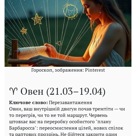
Гороскоп, зображення: Pinterest
♈ Овен (21.03–19.04)
Ключове слово:
Перезавантаження
Овни, ваш внутрішній двигун почав тремтіти — чи
то перегрів, чи то не той маршрут. Червень
штовхає вас на переробку особистого "плану
Барбаросса": переосмислення цілей, нових спілок
та раптових прозрінь. Не бійтеся закрити один