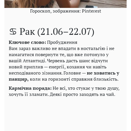
Гороскоп, зображення: Pinterest
♋ Рак (21.06–22.07)
Ключове слово:
Пробудження
Вам зараз важливо не впадати в ностальгію і не
намагатися повернути те, що вже потонуло у
вашій Атлантиді. Червень дасть шанс відчути
новий приплив — енергії, кохання чи навіть
несподіваного зізнання. Головне —
не ховатись у
панцир,
коли на горизонті справжня близькість.
Кармічна порада:
Не всі, хто стукає у твою душу,
хочуть її зламати. Деякі просто заходять на чай.