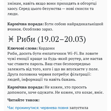
змінам, навіть якщо вони приходять в обгортці
хаосу. Серед цього безумства — нові смисли та
люди.
Кармічна порада:
Бути собою найрадикальніший
вчинок. Особливо зараз.
♓ Риби (19.02–20.03)
Ключові слова:
Кордони
Риби, досить бути емпатичним Wi-Fi. Ви ловите
чужі емоції краще за будь-який роутер, але настав
час ставити пароль. Ваш стан безпосередньо
залежить від того, кого і що ви впускаєте у поле.
Друга половина червня потребує фільтрації:
людей, інформації та навіть бажань.
Кармічна порада:
Не кожен, хто просить
допомоги, хоче одужати. Не кожен, хто кохає, вміє.
Читайте також:
запустила
Час прокинутися: червнева повня