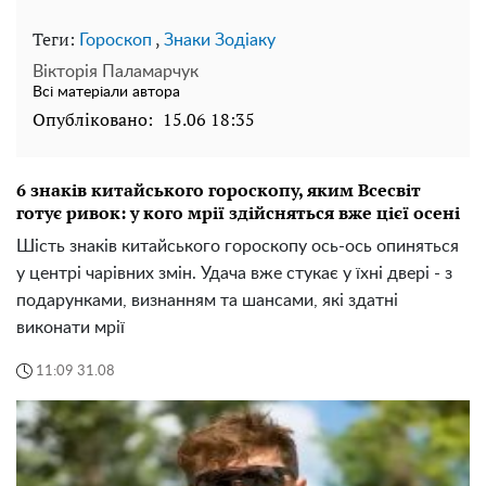
Теги:
,
Гороскоп
Знаки Зодіаку
Вікторія Паламарчук
Всі матеріали автора
Опубліковано:
15.06 18:35
6 знаків китайського гороскопу, яким Всесвіт
готує ривок: у кого мрії здійсняться вже цієї осені
Шість знаків китайського гороскопу ось-ось опиняться
у центрі чарівних змін. Удача вже стукає у їхні двері - з
подарунками, визнанням та шансами, які здатні
виконати мрії
11:09 31.08