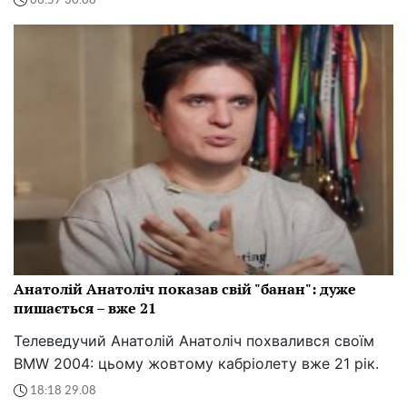
06:57 30.08
Анатолій Анатоліч показав свій "банан": дуже
пишається – вже 21
Телеведучий Анатолій Анатоліч похвалився своїм
BMW 2004: цьому жовтому кабріолету вже 21 рік.
18:18 29.08