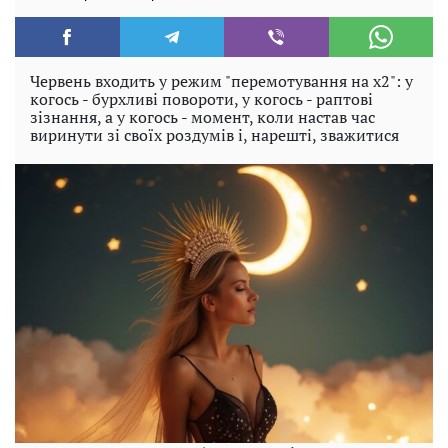
Червень входить у режим "перемотування на x2": у
когось - бурхливі повороти, у когось - раптові
зізнання, а у когось - момент, коли настав час
виринути зі своїх роздумів і, нарешті, зважитися